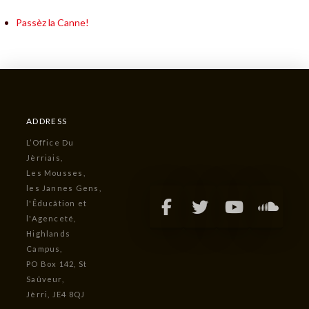
Passèz la Canne!
ADDRESS
L’Office Du
Jèrriais,
Les Mousses,
les Jannes Gens,
l'Êducâtion et
l'Agenceté,
Highlands
Campus,
PO Box 142, St
Saûveur,
Jèrri, JE4 8QJ