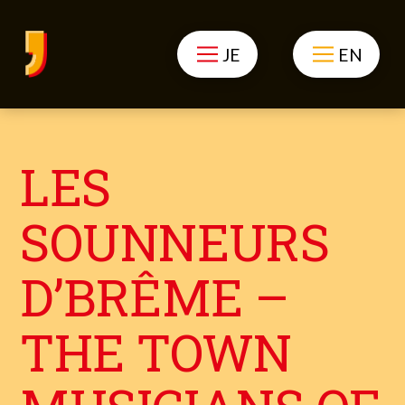
JE
EN
LES
SOUNNEURS
D’BRÊME –
THE TOWN