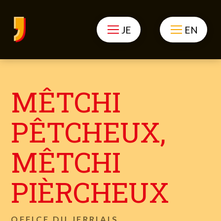
JE
EN
MÊTCHI
PÊTCHEUX,
MÊTCHI
PIÈRCHEUX
OFFICE DU JERRIAIS