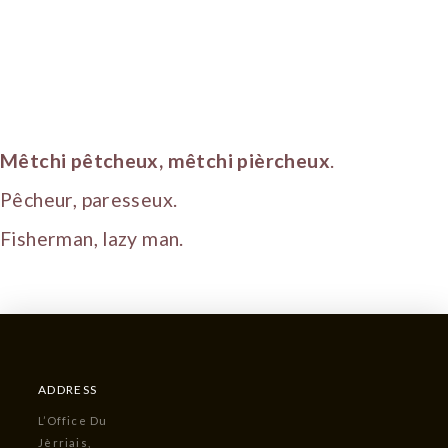
Mêtchi pêtcheux, mêtchi pièrcheux
.
Pêcheur, paresseux.
Fisherman, lazy man.
ADDRESS
L’Office Du
Jèrriais,