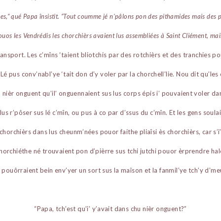
es,” qué Papa însistit. “Tout coumme jé n’pâlons pon des pithamides mais des p
ouos les Vendrédis les chorchièrs avaient lus assembliées à Saint Cliément, mai
’transport. Les c’mîns ‘taient bliotchis par des rotchièrs et des tranchies p
Lé pus conv’nabl’ye ‘tait don d’y voler par la chorchell’lie. Nou dit qu’les
 nièr onguent qu’il’ onguennaient sus lus corps épis i’ pouvaient voler dan
à lus r’pôser sus lé c’mîn, ou pus à co par d’ssus du c’mîn. Et les gens soula
chorchièrs dans lus cheunm’nées pouor faithe pliaîsi ès chorchièrs, car s’i
horchiéthe né trouvaient pon d’pièrre sus tchi jutchi pouor èrprendre hale
à pouôrraient bein env’yer un sort sus la maîson et la fanmil’ye tch’y d’me
“Papa, tch’est qu’i’ y’avait dans chu nièr onguent?”