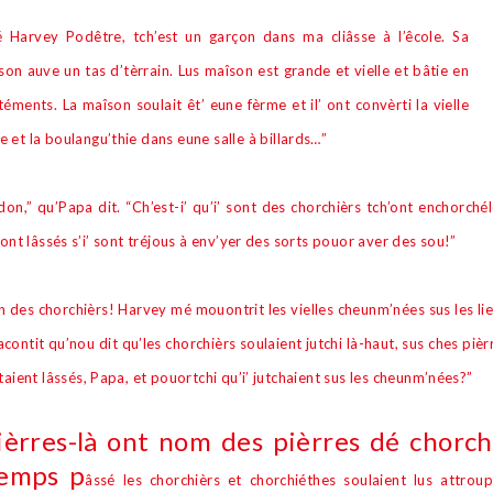
 lé Harvey Pod
ê
tre, tch’est un gar
ç
on dans ma cli
â
sse
à
l’
ê
cole. Sa
son auve un tas d’t
è
rrain. Lus ma
î
son est grande et vielle et b
â
tie en
rtéments. La ma
î
son soulait
ê
t’ eune f
è
rme et il’ ont conv
è
rti la vielle
e et la boulangu’thie dans eune salle
à
billards…”
don,” qu’Papa dit. “Ch’est-i’ qu’i’ sont des chorchi
è
rs tch’ont enchorché
ont l
â
ssés s’i’ sont tréjous
à
env’yer des sorts pouor aver des sou!”
on des chorchi
è
rs! Harvey mé mouontrit les vielles cheunm’nées sus les lie
acontit qu’nou dit qu’les chorchi
è
rs soulaient jutchi l
à
-haut, sus ches pi
è
r
‘taient l
â
ssés, Papa, et pouortchi qu’i’ jutchaient sus les cheunm’nées?”
ièrres-là ont nom des
pièrres dé chorch
temps p
â
ssé les chorchi
è
rs et chorchiéthes soulaient lus attrou