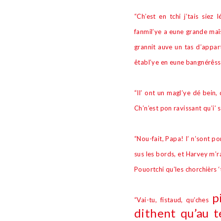
“Ch’est en tchi j’tais siez
fanmil’ye a eune grande ma
î
grannit auve un tas d’appa
ê
tabl’ye en eune bangnér
ê
ss
“Il’ ont un magl’ye dé bein, 
Ch’n’est pon ravissant qu’i’ s
“Nou-fait, Papa! I’ n’sont p
sus les bords, et Harvey m’r
Pouortchi qu’les chorchi
è
rs 
p
“Vai-tu, fistaud, qu’ches
dithent qu’au 