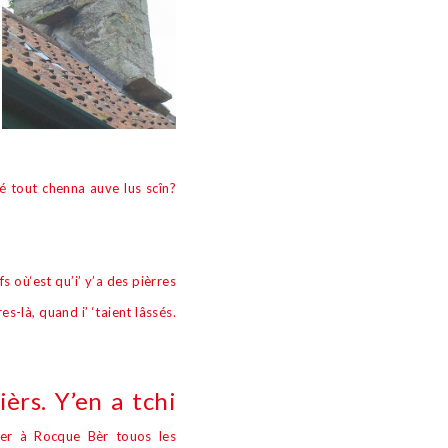
lé tout chenna auve lus sc
î
n?
fs o
ù
‘est qu’i’ y’a des pi
è
rres
res-l
à
, quand i’ ‘taient l
â
ssés.
ièrs
. Y’en a tchi
per
à
Rocque B
è
r touos les