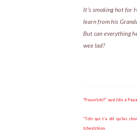
It’s smoking hot for 
learn from his Grand
But can everything h
wee lad?
“Pouortchi?” qué j’dis à Papa
“Tchi qui t’a dit qu’les cho
tchestchion.