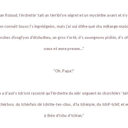
an fistaud, l’èrchette ‘tait un tèrribl’ye ségret et un mystéthe avant et n’y
en connaît touos l’s îngrédgeins, mais j’ai ouï dithe qué chu mêlange maûd
nches d’ongl’yes d’êtchutheu, un gros t’orté, d’s ouongnons picliés, d’s o
oeux et eune preune…”
“Oh, Papa!”
n a d’aut’s tch’ont raconté qu’l’èrchette du nièr onguent ès chorchièrs ‘tai
hèrbon, du tchèrfais dé tchitte-tes-clius, d’la tchèrpie, du tchif-tchif, et 
à thée d’tchu d’tchian.”