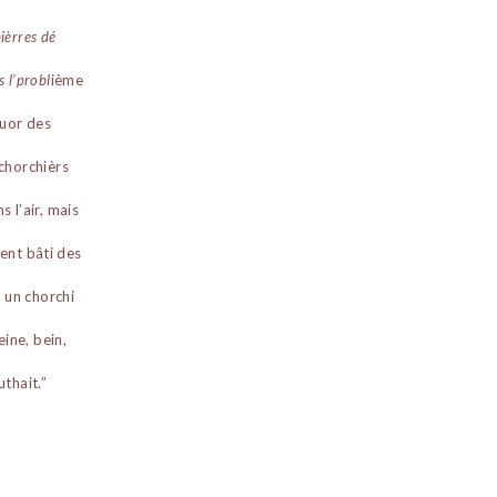
ièrres dé
s l’probl
ième
ouor des
 chorchièrs
s l’air, mais
ient bâti des
’ un chorchi
ine, bein,
uthait.”