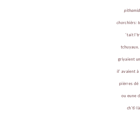
pithamid
chorchièrs: t
‘tait l
tchuyaux. 
griyaient un
il’ avaient 
pièrres dé 
ou eune c
ch’tî-l