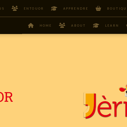
US
ENTOUOR
APPRENDRE
BOUTIQU
HOME
ABOUT
LEARN
OR