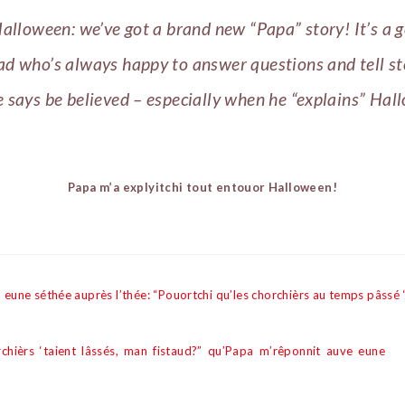
Halloween: we’ve got a brand new “Papa” story! It’s a g
ad who’s always happy to answer questions and tell sto
e says be believed – especially when he “explains” Hal
Papa m’a explyitchi tout entouor Halloween!
 eune séthée auprès l’thée: “Pouortchi qu’les chorchièrs au temps pâssé ‘
rchi
è
rs ‘taient l
â
ssés, man fistaud?” qu’Papa m’r
ê
ponnit auve eune