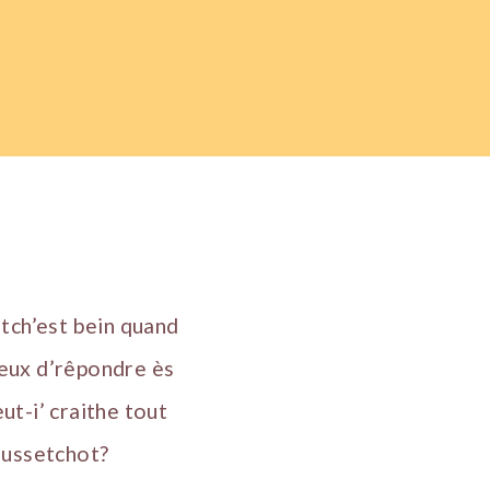
 tch’est bein quand
heux d’rêpondre ès
ut-i’ craithe tout
oussetchot?