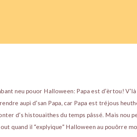
ambant neu pouor Halloween: Papa est d’èrtou! V’là
endre aupi d’san Papa, car Papa est tréjous heut
onter d’s histouaithes du temps pâssé. Mais nou pe
ustout quand il “explyique” Halloween au pouôrre m