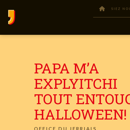
SIEZ NO
PAPA M’A
EXPLYITCHI
TOUT ENTOU
HALLOWEEN!
OFFICE DU JERRIAIS