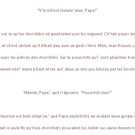
“V’là tch’est malaûc’seux, Papa!”
 vai-tu qu’les chorchièrs né gouôtaient pon lus onguent. Ch’tait pouor les
r, et ch’est cèrtain qu’il éthait deu aver un goût r’lévé. Mais, man fistaud, y
ouor les pièrres des chorchièrs. Sai-tu pouortchi qu’i’ sont pliaichies tra
heunm’née? Ieune à haut et les aut’ deux un mio pus bâsses par les bords
“Nânnîn, Papa,” qué j’rêponnis. “Pouortchi don?”
a rêponse est bein sîmpl’ye,” qué Papa explyitchit, en avalant eune gorgie
tait à seule fîn qu’trais chorchièrs pouvaient lus mâter sus eune cheunm’né