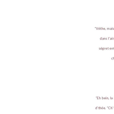
“Véthe, mais
dans l’ai
ségret ent
c
“Eh bein, l
d’thée. “Ch’