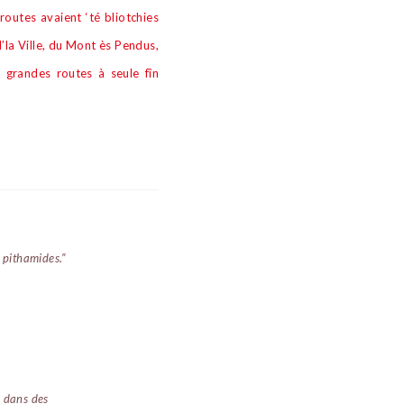
routes avaient ‘té bliotchies
d’la Ville, du Mont
è
s Pendus,
es grandes routes
à
seule f
î
n
 pithamides.”
i dans des