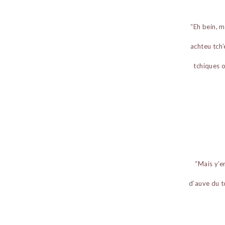
“Eh bein, m
achteu tch’
tchiques o
“Mais y’e
d’auve du tc