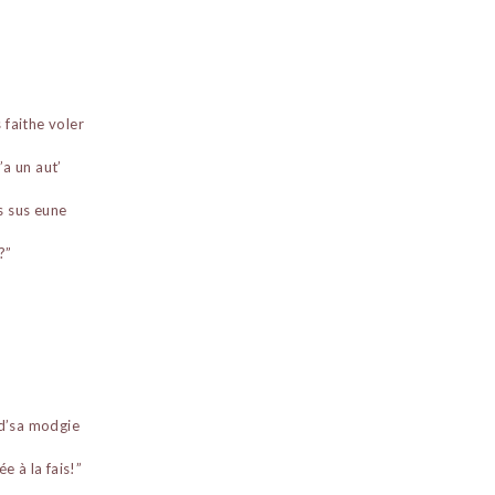
 faithe voler
’a un aut’
is sus eune
?”
 d’sa modgie
e à la fais!”