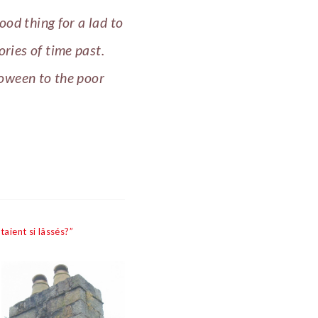
ood thing for a lad to
ries of time past.
loween to the poor
taient si lâssés?”