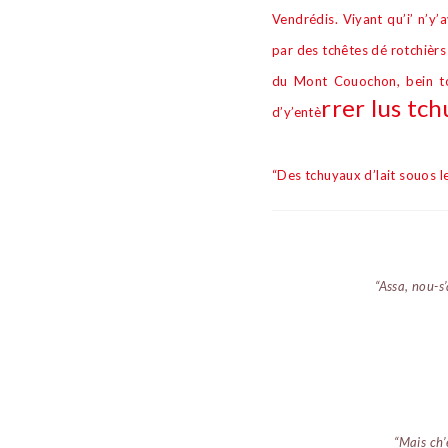
Vendrédis. Viyant qu’i’ n’y’
par des tch
ê
tes dé rotchi
è
rs
du Mont Couochon, bein touo
rrer lus tch
d’y’ent
è
“Des tchuyaux d’lait souos l
“Assa, nou-s
“Mais ch’