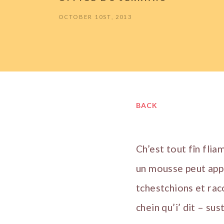
OCTOBER 10ST, 2013
BACK
Ch’est tout fîn fli
un mousse peut appr
tchestchions et rac
chein qu’i’ dit – s