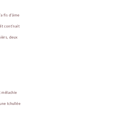
’a fis d’âme
it cont’nait
hièrs, deux
t mêlachie
eune tchullée