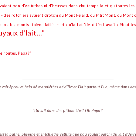
avaient pon d’vaituthes ni d’beusses dans chu temps l
à
et qu’toutes les 
 – des rotchi
è
rs avaient drotchi du Mont F
ê
lard, du P’tit Mont, du Mont 
s les monts ‘taient faillis – et qu’la Lait’tie d’J
è
rri avait d
ê
foui l
uyaux d’lait…”
es routes, Papa?”
’avait
ê
prouvé bein dé manniéthes dé d’livrer l’lait partout l’
Île, même dans des
“Du lait dans des pithamides? Oh Papa!”
est la puthe, plieinne et entchiéthe véthité qué nou soulait patchi du lait d’Jèrr