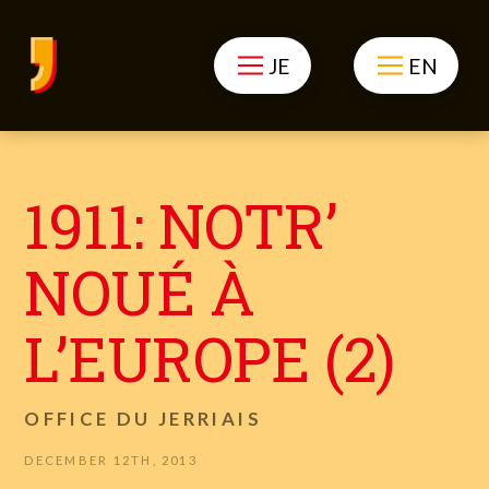
JE
EN
1911: NOTR’
NOUÉ À
L’EUROPE (2)
OFFICE DU JERRIAIS
DECEMBER 12TH, 2013