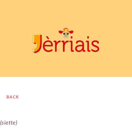
BACK
(siette)