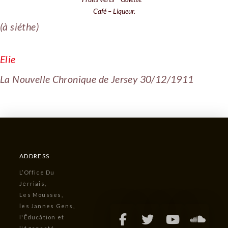
Café – Liqueur.
(à siéthe)
Elie
La Nouvelle Chronique de Jersey 30/12/1911
ADDRESS
L’Office Du
Jèrriais,
Les Mousses,
les Jannes Gens,
l'Êducâtion et