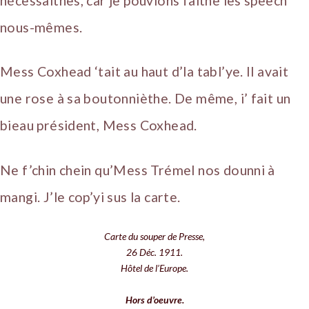
nécessaithes, car je pouvions faithe les speech
nous-mêmes.
Mess Coxhead ‘tait au haut d’la tabl’ye. Il avait
une rose à sa boutonnièthe. De même, i’ fait un
bieau président, Mess Coxhead.
Ne f’chin chein qu’Mess Trémel nos dounni à
mangi. J’le cop’yi sus la carte.
Carte du souper de Presse,
26 Déc. 1911.
Hôtel de l’Europe.
Hors d’oeuvre.