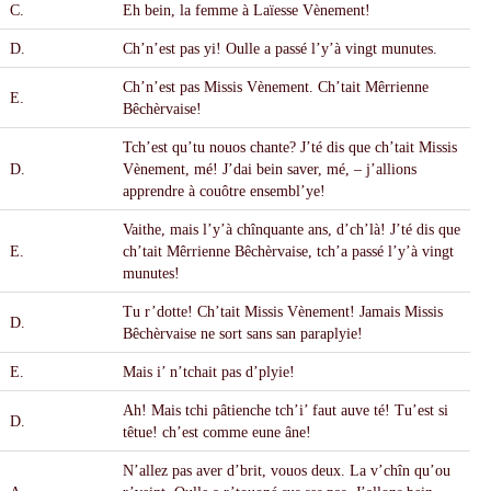
C.
Eh bein, la femme
à
La
ï
esse V
è
nement!
D.
Ch’n’est pas yi! Oulle a passé l’y’
à
vingt munutes.
Ch’n’est pas Missis V
è
nement. Ch’tait M
ê
rrienne
E.
B
ê
ch
è
rvaise!
Tch’est qu’tu nouos chante? J’té dis que ch’tait Missis
D.
V
è
nement, mé! J’dai bein saver, mé, – j’allions
apprendre
à
cou
ô
tre ensembl’ye!
Vaithe, mais l’y’
à
ch
î
nquante ans, d’ch’l
à
! J’té dis que
E.
ch’tait M
ê
rrienne B
ê
chèrvaise, tch’a pass
é
l’y’
à
vingt
munutes!
Tu r’dotte! Ch’tait Missis V
è
nement! Jamais Missis
D.
B
ê
chèrvaise ne sort sans san paraplyie!
E.
Mais i’ n’tchait pas d’plyie!
Ah! Mais tchi p
â
tienche tch’i’ faut auve té! Tu’est si
D.
t
ê
tue! ch’est comme eune
â
ne!
N’allez pas aver d’brit, vouos deux. La v’ch
î
n qu’ou