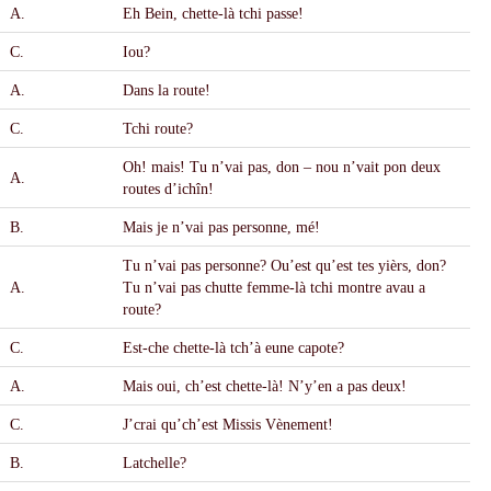
A.
Eh Bein, chette-l
à
tchi passe!
C.
Iou?
A.
Dans la route!
C.
Tchi route?
Oh! mais! Tu n’vai pas, don – nou n’vait pon deux
A.
routes d’ich
î
n!
B.
Mais je n’vai pas personne, mé!
Tu n’vai pas personne? Ou’est qu’est tes yi
è
rs, don?
A.
Tu n’vai pas chutte femme-l
à
tchi montre avau a
route?
C.
Est-che chette-l
à
tch’
à
eune capote?
A.
Mais oui, ch’est chette-l
à!
N’y’en a pas deux!
C.
J’crai qu’ch’est Missis V
è
nement!
B.
Latchelle?