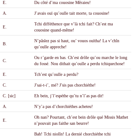
E.
Du c
ô
té d’ma couosine M
ê
raieu!
A.
J’avais ou
ï
qu’oulle tait morte, ta couosine!
Tchi difféthence que v’l
à
tchi fait? Ch’est ma
E.
couosine quand-m
ê
me!
N’p
â
slez pas si haut, ou’ vouos ou
ï
tha! La v’ch
î
n
B.
qu’oulle appreche!
Ou r’garde en bas. Ch’est dr
ô
le qu’ou marche le long
C.
du fossé. Nou dithait qu’oulle a perdu tchiquechose!
E.
Tch’est qu’oulle a perdu?
C.
J’sai-t-i’, mé? J’sis pas chorchiéthe!
C. [sic]
Eh bein, j’l’espéthe qu’tu n’l’as pas dit!
A.
N’y’a pas d’chorchiéthes acheteu!
Oh nan? Pourtant, ch’est bein dr
ô
le qué Missis Mathet
E.
n’pouvait pas faithe san beurre!
Bah! Tchi niol
î
n! La dernié chorchiéthe tchi