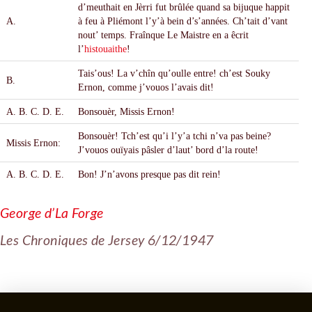
d’meuthait en J
è
rri fut br
û
lée quand sa bijuque happit
A.
à
feu
à
Pliémont l’y’
à
bein d’s’années. Ch’tait d’vant
nout’ temps. Fra
î
nque Le Maistre en a
ê
crit
l’
histouaithe
!
Tais’ous! La v’ch
î
n qu’oulle entre! ch’est Souky
B.
Ernon, comme j’vouos l’avais dit!
A. B. C. D. E.
Bonsou
è
r, Missis Ernon!
Bonsou
è
r! Tch’est qu’i l’y’a tchi n’va pas beine?
Missis Ernon:
J’vouos ou
ï
yais p
â
sler d’laut’ bord d’la route!
A. B. C. D. E.
Bon! J’n’avons presque pas dit rein!
George d’La Forge
Les Chroniques de Jersey 6/12/1947