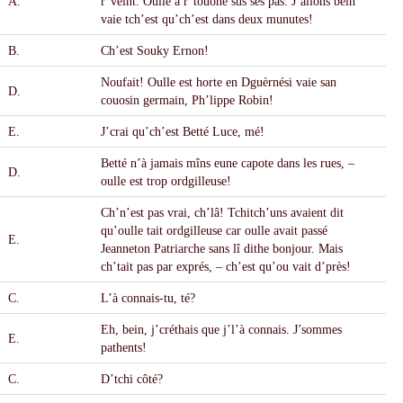
A.
r’veint. Oulle a r’touoné sus ses pas. J’allons bein
vaie tch’est qu’ch’est dans deux munutes!
B.
Ch’est Souky Ernon!
Noufait! Oulle est horte en Dgu
è
rnési vaie san
D.
couosin germain, Ph’lippe Robin!
E.
J’crai qu’ch’est Betté Luce, mé!
Betté n’
à
jamais m
î
ns eune capote dans les rues, –
D.
oulle est trop ordgilleuse!
Ch’n’est pas vrai, ch’l
â
! Tchitch’uns avaient dit
qu’oulle tait ordgilleuse car oulle avait passé
E.
Jeanneton Patriarche sans l
î
dithe bonjour. Mais
ch’tait pas par exprés, – ch’est qu’ou vait d’pr
è
s!
C.
L’
à
connais-tu, té?
Eh, bein, j’créthais que j’l’
à
connais. J’sommes
E.
pathents!
C.
D’tchi c
ô
té?