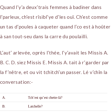
Quand l’y’a deux’trais femmes à badiner dans
l’parleux, ch’est rîsibl’ye d’les ouï. Ch’est comme
un tas d’poules à caqueter quand l’co est à hoûter
à san tout-seu dans la carre du poulailli.
L’aut’ arlevée, oprès l’thée, l’y’avait les Missis A.
B. C. D. siez Missis E. Missis A. tait à r’garder par
la f’nêtre, et ou vit tchitch’un passer. Lé v’chîn la
conversation:-
A.
Tch’est qu’est chette-l
à
?
B.
Latchelle?