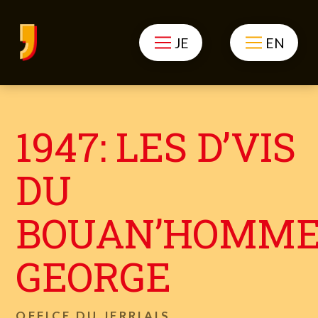
JE
EN
1947: LES D’VIS
DU
BOUAN’HOMM
GEORGE
OFFICE DU JERRIAIS