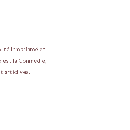
 ‘té înmprînmé et
o est la Conmédie,
 articl’yes.