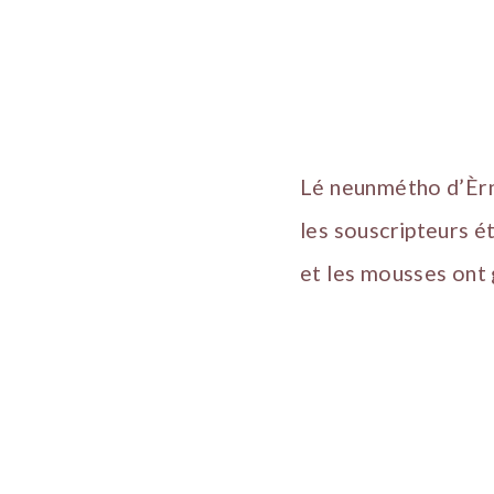
Lé neunmétho d’Èr
les souscripteurs é
et les mousses ont g