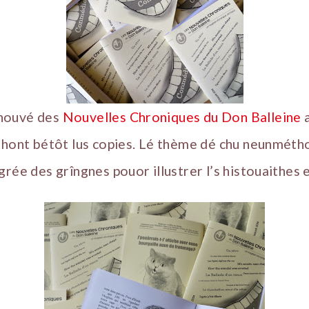
nouvé des
Nouvelles Chroniques du Don Balleine
a
thont bétôt lus copies. Lé thème dé chu neunméth
rée des grîngnes pouor illustrer l’s histouaithes et