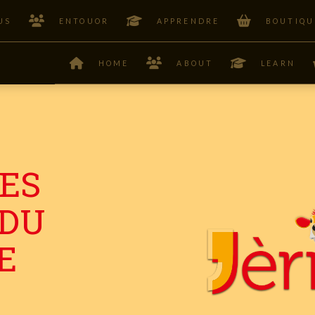
US
ENTOUOR
APPRENDRE
BOUTIQU
HOME
ABOUT
LEARN
ES
 DU
E