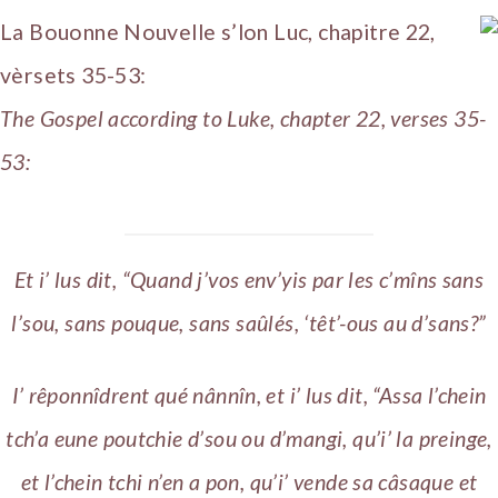
La Bouonne Nouvelle s’lon Luc, chapitre 22,
vèrsets 35-53:
The Gospel according to Luke, chapter 22, verses 35-
53:
Et i’ lus dit, “Quand j’vos env’yis par les c’mîns sans
l’sou, sans pouque, sans saûlés, ‘têt’-ous au d’sans?”
I’ rêponnîdrent qué nânnîn, et i’ lus dit, “Assa l’chein
tch’a eune poutchie d’sou ou d’mangi, qu’i’ la preinge,
et l’chein tchi n’en a pon, qu’i’ vende sa câsaque et