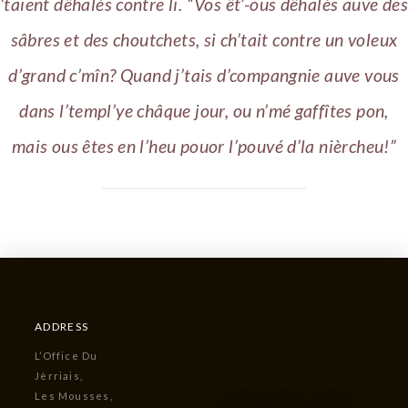
‘taient dêhalés contre li. “Vos êt’-ous dêhalés auve des
sâbres et des choutchets, si ch’tait contre un voleux
d’grand c’mîn? Quand j’tais d’compangnie auve vous
dans l’templ’ye châque jour, ou n’mé gaffîtes pon,
mais ous êtes en l’heu pouor l’pouvé d’la nièrcheu!”
ADDRESS
L’Office Du
Jèrriais,
Les Mousses,