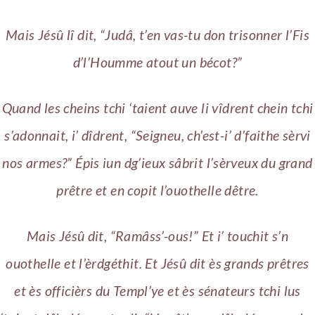
Mais Jésû lî dit, “Judâ, t’en vas-tu don trisonner l’Fis
d’l’Houmme atout un bécot?”
Quand les cheins tchi ‘taient auve li vîdrent chein tchi
s’adonnait, i’ dîdrent, “Seigneu, ch’est-i’ d’faithe sèrvi
nos armes?” Épis iun dg’ieux sâbrit l’sèrveux du grand
prêtre et en copit l’ouothelle dêtre.
Mais Jésû dit, “Ramâss’-ous!” Et i’ touchit s’n
ouothelle et l’èrdgéthit. Et Jésû dit ès grands prêtres
et ès officièrs du Templ’ye et ès sénateurs tchi lus