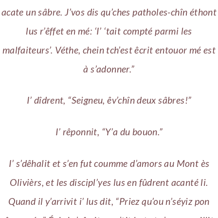
acate un sâbre. J’vos dis qu’ches patholes-chîn éthont
lus r’êffet en mé: ‘I’ ‘tait compté parmi les
malfaiteurs’. Véthe, chein tch’est êcrit entouor mé est
à s’adonner.”
I’ dîdrent, “Seigneu, êv’chîn deux sâbres!”
I’ rêponnit, “Y’a du bouon.”
I’ s’dêhalit et s’en fut coumme d’amors au Mont ès
Olivièrs, et les discipl’yes lus en fûdrent acanté li.
Quand il y’arrivit i’ lus dit, “Priez qu’ou n’séyiz pon