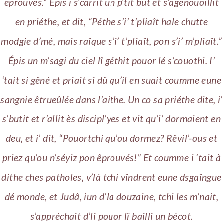
êprouvés.” Épis i s’cârrit un p’tit but et s’agenouoillit
en priéthe, et dit, “Péthe s’i’ t’pliaît hale chutte
modgie d’mé, mais raîque s’i’ t’pliaît, pon s’i’ m’pliaît.”
Épis un m’sagi du ciel lî géthit pouor lé s’couothi. I’
‘tait si gêné et priait si dû qu’il en suait coumme eune
sangnie êtrueûlée dans l’aithe. Un co sa priéthe dite, i’
s’butit et r’allit ès discipl’yes et vit qu’i’ dormaient en
deu, et i’ dit, “Pouortchi qu’ou dormez? Rêvil’-ous et
priez qu’ou n’séyiz pon êprouvés!” Et coumme i ‘tait à
dithe ches patholes, v’là tchi vîndrent eune dsgaîngue
dé monde, et Judâ, iun d’la douzaine, tchi les m’nait,
s’appréchait d’li pouor lî bailli un bécot.