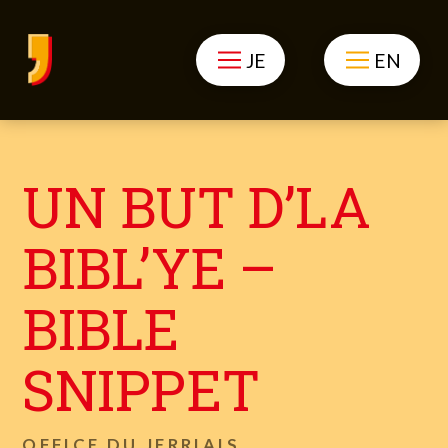
JE
EN
UN BUT D’LA
BIBL’YE –
BIBLE
SNIPPET
OFFICE DU JERRIAIS