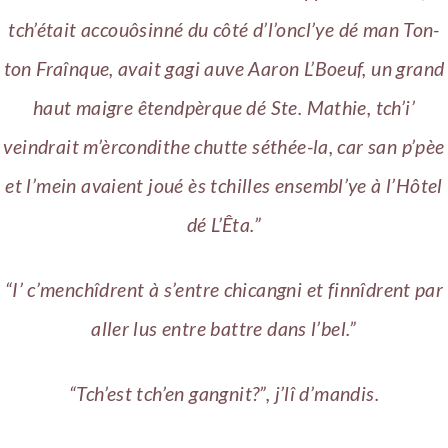
tch’était accouôsinné du côté d’l’oncl’ye dé man Ton-
ton Fraînque, avait gagi auve Aaron L’Boeuf, un grand
haut maigre êtendpèrque dé Ste. Mathie, tch’i’
veindrait m’èrcondithe chutte séthée-la, car san p’pèe
et l’mein avaient joué ès tchilles ensembl’ye à l’Hôtel
dé L’Êta.”
“I’ c’menchîdrent à s’entre chicangni et finnîdrent par
aller lus entre battre dans l’bel.”
“Tch’est tch’en gangnit?”, j’lî d’mandis.