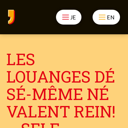
JE
EN
LES
LOUANGES DÉ
SÉ-MÊME NÉ
VALENT REIN!