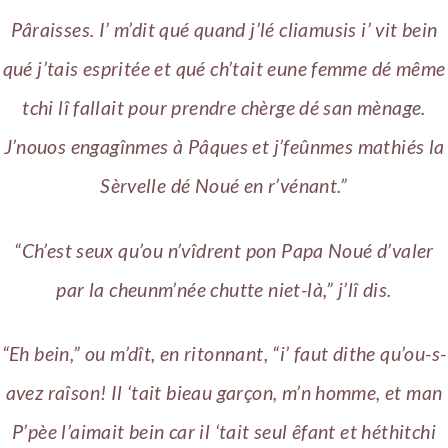
Pâraisses. I’ m’dit qué quand j’lé cliamusis i’ vit bein
qué j’tais espritée et qué ch’tait eune femme dé même
tchi lî fallait pour prendre chèrge dé san mènage.
J’nouos engagînmes à Pâques et j’feûnmes mathiés la
Sèrvelle dé Noué en r’vénant.”
“Ch’est seux qu’ou n’vîdrent pon Papa Noué d’valer
par la cheunm’née chutte niet-là,” j’lî dis.
“Eh bein,” ou m’dît, en ritonnant, “i’ faut dithe qu’ou-s-
avez raîson! Il ‘tait bieau garçon, m’n homme, et man
P’pèe l’aimait bein car il ‘tait seul êfant et héthitchi