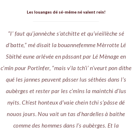
Les louanges dé sé-même né valent rein!
“I’ faut qu’jannèche s’atchitte et qu’vieillèche sé
d’batte,” mé disait la bouannefemme Mèrrotte Lé
Sbithé eune arlévée en pâssant par Lé Mènage en
c’mîn pour Portînfer, “mais v’la tch’i’ n’veurt pon dithe
qué les jannes peuvent pâsser lus séthées dans l’s
aubèrges et rester par les c’mîns la maintchi d’lus
nyits. Ch’est honteux d’vaie chein tchi s’pâsse dé
nouos jours. Nou vait un tas d’hardelles à baithe
comme des hommes dans l’s aubèrges. Et la