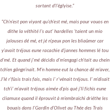
sortant d’l’églyise.”
“Ch’n’est pon viyant qu’ch’est mé, mais pour vouos en
dithe la véthité l’s aut’ hardelles ‘taient un mio
jalouses dé mé, et jé n’peux pon les bliaûmer car
y’avait tréjous eune racachie d’jannes hommes lé tou
d’mé.
Et quand j’mé décidis d’m’engagi ch’tait au chein
tch’en gângn’nait. M’n homme eut la chance dé m’aver,
J’lé r’fûsis trais fais, mais i’ r’vénait tréjous. I’ m’disait
tch’i’ m’avait tréjous aimée d’pis qué j’lî fichis eune
cliamuse quand il êprouvit à m’embraichi driéthe les
bouais dans l’Gardîn d’Olivet au Thée des Trais