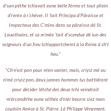
d’san péthe tch’avait eune belle fèrme et tout pliein
d’rente à r’chéver. Il ‘tait Prîncipa d’Pâraisse et
Inspecteux des C’mîns dans sa pâraisse dé St.
Louothains, et sa m’mèe ‘tait d’scendue dé iun des
seigneurs d’un fieu tch’appartcheint à la Reine à ch’t
heu.”
“Ch’n’est pon pour m’en vanter, mais, criyiz mé ou
n’mé criyiz pon, deux jannes hommes lus battîdrent
pour décider létché des deux tchi veindrait
m’èrcondithe eune séthée d’nièr beurre siez man
couôsîn Amice à St. Pièrre. Lé Ph’lippe Vènement,