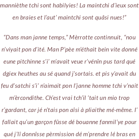
mannièthe tchi sont habilyies! La maintchi d’ieux sont
en braies et l’aut’ maintchi sont quâsi nues!”
“Dans man janne temps,” Mèrrotte continnuit, “nou
n’viyait pon d’ité. Man P’pèe m’éthait bein vite donné
eune pitchinne s’i’ m’avait veue r’vénîn pus tard qué
dgiex heuthes au sé quand j’sortais. et pis y’avait du
feu d’satchi s’i’ n’aimait pon l’janne homme tchi v’nait
m’èrcondithe. Ch’est vrai tch’il ‘tait un mio trop
r’gardant, car jé n’tais pon aîsi à pliaithe mé-même. I’
fallait qu’un garçon fûsse dé bouanne fanmil’ye pour
qué j’lî donnîsse pèrmission dé m’prendre lé bras en