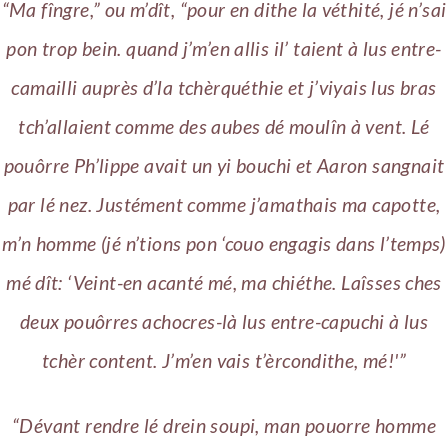
“Ma fîngre,” ou m’dît, “pour en dithe la véthité, jé n’sai
pon trop bein. quand j’m’en allis il’ taient à lus entre-
camailli auprès d’la tchèrquéthie et j’viyais lus bras
tch’allaient comme des aubes dé moulîn à vent. Lé
pouôrre Ph’lippe avait un yi bouchi et Aaron sangnait
par lé nez. Justément comme j’amathais ma capotte,
m’n homme (jé n’tions pon ‘couo engagis dans l’temps)
mé dît: ‘Veint-en acanté mé, ma chiéthe. Laîsses ches
deux pouôrres achocres-là lus entre-capuchi à lus
tchèr content. J’m’en vais t’èrcondithe, mé!'”
“Dévant rendre lé drein soupi, man pouorre homme