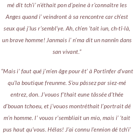
mé dît tch’i’ n’éthait pon d’peine à r’connaître les
Anges quand i’ veindront à sa rencontre car ch’est
seux qué j’lus r’sembl’ye. Ah, ch’en ‘tait iun, ch-tî-là,
un brave homme! Janmais i’ n’ma dit un nannîn dans
san vivant.”
“Mais i’ faut qué j’m’en âge pour êt’ à Portînfer d’vant
qu’la boutique freunme. S’ou pâssez par siez-mé
entrez, don. J’vouos f’thait eune tâssée d’thée
d’bouan tchoeu, et j’vouos montréthait l’portrait dé
m’n homme. I’ vouos r’sembliait un mio, mais i’ ‘tait
pus haut qu’vous. Hélas! J’ai connu l’ennion dé tch’i’