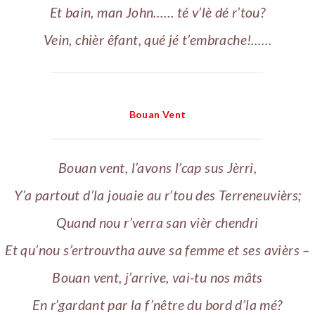
Et bain, man John…… té v’lè dé r’tou?
Vein, chièr êfant, qué jé t’embrache!……
Bouan Vent
Bouan vent, l’avons l’cap sus Jèrri,
Y’a partout d’la jouaie au r’tou des Terreneuvièrs;
Quand nou r’verra san vièr chendri
Et qu’nou s’ertrouvtha auve sa femme et ses avièrs­ –
Bouan vent, j’arrive, vai-tu nos mâts
En r’gardant par la f’nêtre du bord d’la mé?