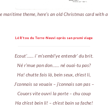
he maritime theme, here’s an old Christmas card with 
Lé R’tou du Terre-Neuvi oprès san prumi viage
Ecout’…… i’ m’sembl’ye entendr’ du brit.
Né r’mue pon don…… né ouai-tu pas?
Ha! chutte fais là, bein seux, ch’est li,
J’connais sa vouaix – j’connais san pas –
Couors vite ouvri la porte – chu coup
Ha ch’est bein li! – ch’est bain sa fache!