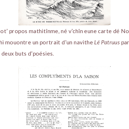
ot’ propos mathitînme, né v’chîn eune carte dé N
chi mouontre un portrait d’un navithe
Lé Patruus
par
 deux buts d’poésies.