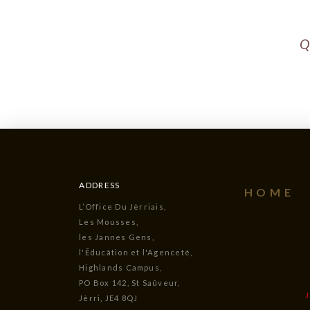
Q
ADDRESS
HOME
L’Office Du Jèrriais,
Les Mousses,
les Jannes Gens,
l'Êducâtion et l'Agenceté,
Highlands Campus,
PO Box 142, St Saûveur,
Jèrri, JE4 8QJ