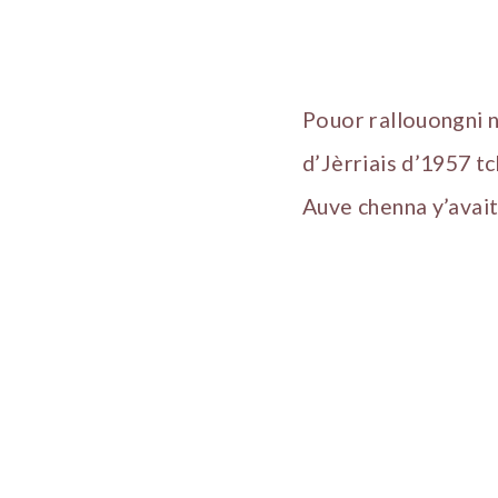
Pouor rallouongni n
d’Jèrriais d’1957 t
Auve chenna y’avait