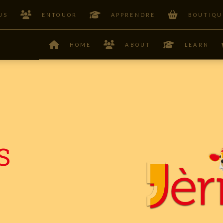
US
ENTOUOR
APPRENDRE
BOUTIQU
HOME
ABOUT
LEARN
S