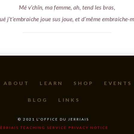
Mé v’chîn, ma femme, ah, tend les bras,
ué j’t’embraiche joue sus joue, et d’même embraiche-m
ABOUT
LEARN
SHOP
EVENTS
BLOG
LINKS
©
2021
L'OFFICE DU JERRIAIS
JÈRRIAIS TEACHING SERVICE PRIVACY NOTICE