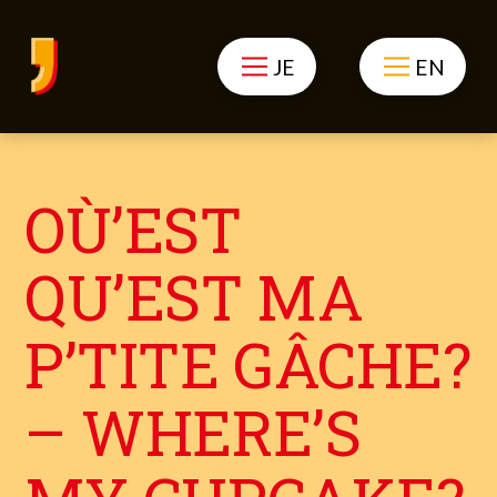
JE
EN
OÙ’EST
QU’EST MA
P’TITE GÂCHE?
– WHERE’S