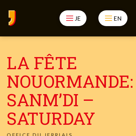
JE
EN
LA FÊTE
NOUORMANDE:
SANM’DI –
SATURDAY
OFFICE DU JERRIAIS