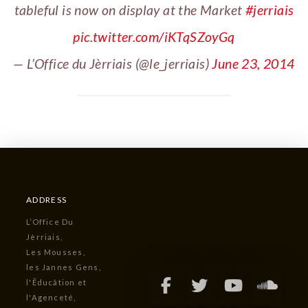
tableful is now on display at the Market
#jerriais
pic.twitter.com/iKTqSZoyGq
— L’Office du Jèrriais (@le_jerriais)
June 23, 2014
ADDRESS
L’Office Du
Jèrriais,
Les Mousses,
les Jannes Gens,
l'Êducâtion et
l'Agenceté,