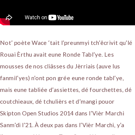
Not’ poète Wace ‘tait l’preunmyi tch’êcrivit qu’lé
Rouai Èrthu avait eune Ronde Tabl’ye. Les
mousses de nos cliâsses du Jèrriais (auve lus
fanmil’yes) n’ont pon grée eune ronde tabl’ye,
mais eune tabliée d’assiettes, dé fourchettes, dé
coutchieaux, dé tchulièrs et d’mangi pouor
Skipton Open Studios 2014 dans l’Vièr Marchi
Sanm’di l’21. À deux pas dans l’Vièr Marchi, y’a