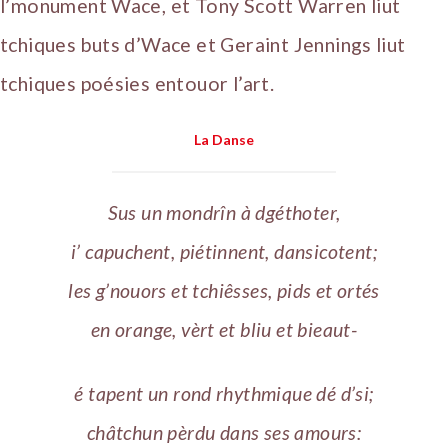
l’monument Wace, et Tony Scott Warren liut
tchiques buts d’Wace et Geraint Jennings liut
tchiques poésies entouor l’art.
La Danse
Sus un mondrîn à dgéthoter,
i’ capuchent, piétinnent, dansicotent;
les g’nouors et tchiêsses, pids et ortés
en orange, vèrt et bliu et bieaut-
é tapent un rond rhythmique dé d’si;
châtchun pèrdu dans ses amours: