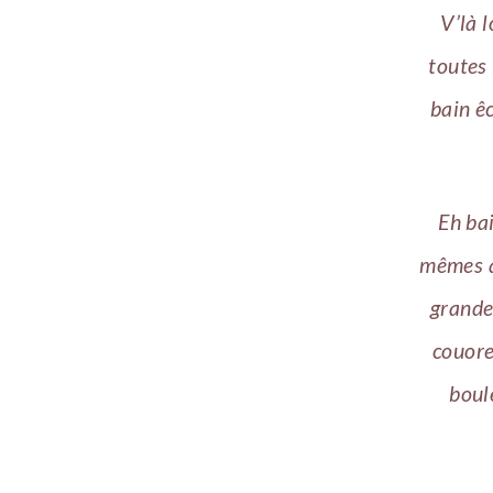
V’là 
toutes 
bain êc
Eh bai
mêmes a
grandes
couore
boul