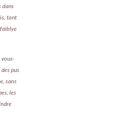
s dans
is, tant
 faiblye
r vous-
 des pus
me, sans
es, les
indre