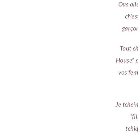
Ous all
ch’es
garçon
Tout ch
House” p
vos fem
Je tchein
“fi
tchi