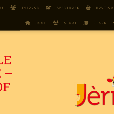
US
ENTOUOR
APPRENDRE
BOUTIQU
HOME
ABOUT
LEARN
LE
 –
OF