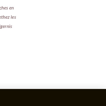
iches en
ethez les
dgernis