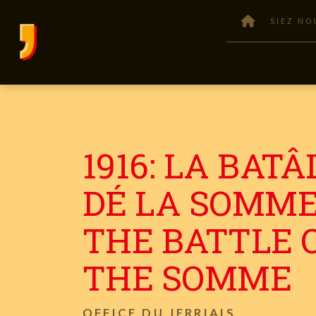
SIEZ NO
1916: LA BATÂ
DÉ LA SOMME
THE BATTLE 
THE SOMME
OFFICE DU JERRIAIS