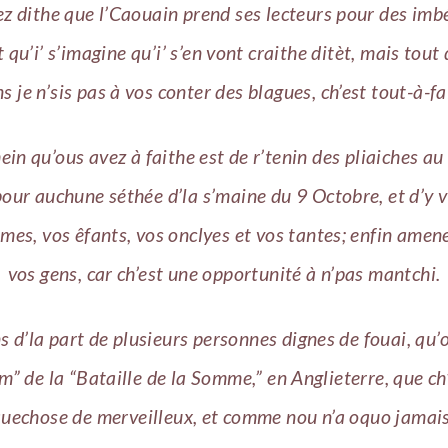
ez dithe que l’Caouain prend ses lecteurs pour des imbéc
t qu’i’ s’imagine qu’i’ s’en vont craithe ditèt, mais tout
s je n’sis pas à vos conter des blagues, ch’est tout-à-fai
ein qu’ous avez à faithe est de r’tenin des pliaiches a
our auchune séthée d’la s’maine du 9 Octobre, et d’y v
mes, vos êfants, vos onclyes et vos tantes; enfin amen
vos gens, car ch’est une opportunité à n’pas mantchi.
s d’la part de plusieurs personnes dignes de fouai, qu’
lm” de la “Bataille de la Somme,” en Anglieterre, que ch
quechose de merveilleux, et comme nou n’a oquo jamais