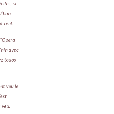
iles, si
 d’bon
t réel.
u “Opera
’nin avec
ez touos
ont veu le
’est
 veu.