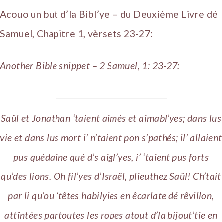
Acouo un but d’la Bibl’ye – du Deuxième Livre dé
Samuel, Chapitre 1, vèrsets 23-27:
Another Bible snippet – 2 Samuel, 1: 23-27:
Saûl et Jonathan ‘taient aimés et aimabl’yes; dans lus
vie et dans lus mort i’ n’taient pon s’pathés; il’ allaient
pus quédaine qué d’s aigl’yes, i’ ‘taient pus forts
qu’des lions. Oh fil’yes d’Israël, plieuthez Saûl! Ch’tait
par li qu’ou ‘têtes habilyies en êcarlate dé rêvillon,
attîntées partoutes les robes atout d’la bijout’tie en