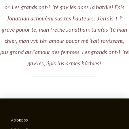
or. Les grands ont-i’ ‘té gav’lés dans la batâle! Épis
Jonathan achouêmi sus tes hauteurs! J’en sis-t-i’
grévé pouor té, man fréthe Jonathan: tu m’as ‘té man
chièr, man vyi: tén amour pouor mé ‘tait ravissant,
pus grand qu’l’amour des femmes. Les grands ont-i’ ‘té
gav’lés, épis lus armes bûchies!
ADDRESS