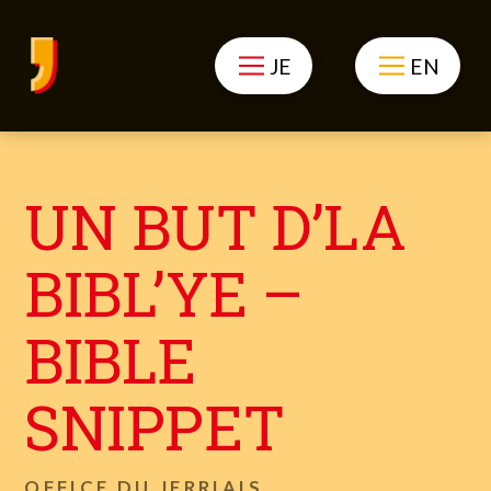
JE
EN
UN BUT D’LA
BIBL’YE –
BIBLE
SNIPPET
OFFICE DU JERRIAIS