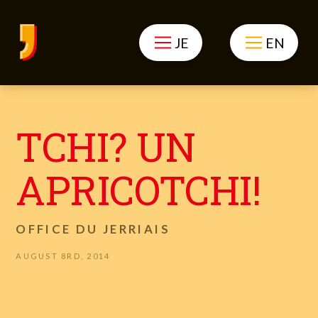
JE
EN
TCHI? UN
APRICOTCHI!
OFFICE DU JERRIAIS
AUGUST 8RD, 2014