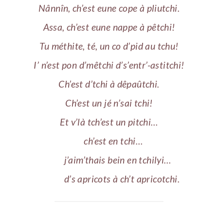
Nânnîn, ch’est eune cope à pliutchi.
Assa, ch’est eune nappe à pêtchi!
Tu méthite, té, un co d’pid au tchu!
I’ n’est pon d’mêtchi d’s’entr’-astitchi!
Ch’est d’tchi à dêpaûtchi.
Ch’est un jé n’sai tchi!
Et v’là tch’est un pitchi…
ch’est en tchi…
j’aim’thais bein en tchilyi…
d’s apricots à ch’t apricotchi.