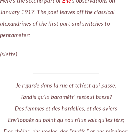
Here’s the second part of
Elie
‘s observations on
January 1917. The poet leaves off the classical
alexandrines of the first part and switches to
pentameter:
(siette)
Je r’garde dans la rue et tch’est qui passe,
Tandis qu’la baromètr’ reste si basse?
Des femmes et des hardelles, et des aviers
Env’loppès au point qu’nou n’lus vait qu’les ièrs;
Des châles, des voeles, des “muffs,” et des mitaines;