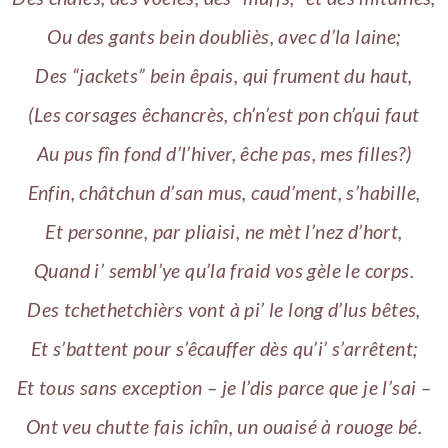
Ou des gants bein doubliès, avec d’la laine;
Des “jackets” bein êpais, qui frument du haut,
(Les corsages êchancrès, ch’n’est pon ch’qui faut
Au pus fîn fond d’l’hiver, êche pas, mes filles?)
Enfin, châtchun d’san mus, caud’ment, s’habille,
Et personne, par pliaisi, ne mèt l’nez d’hort,
Quand i’ sembl’ye qu’la fraid vos gèle le corps.
Des tchethetchièrs vont à pi’ le long d’lus bêtes,
Et s’battent pour s’êcauffer dès qu’i’ s’arrêtent;
Et tous sans exception – je l’dis parce que je l’sai –
Ont veu chutte fais ichîn, un ouaisé à rouoge bé.