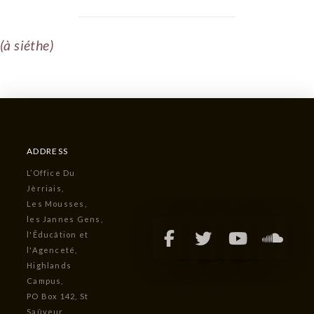
(à siéthe)
ADDRESS
L’Office Du
Jèrriais,
Les Mousses,
les Jannes Gens,
l'Êducâtion et
l'Agenceté,
Highlands
Campus,
PO Box 142, St
Saûveur,