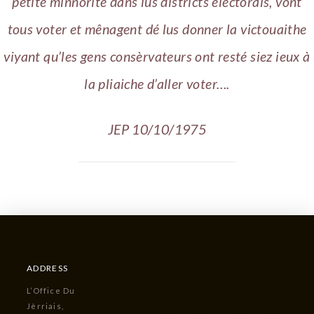
pétite minnorité dans lus districts êlectorals, vont
tous voter et mênagent dé lus donner la victouaithe
viyant qu’les gens consèrvateurs ont resté siez ieux à
la pliaiche d’aller voter….
JEP 10/10/1975
ADDRESS
L’Office Du
Jèrriais,