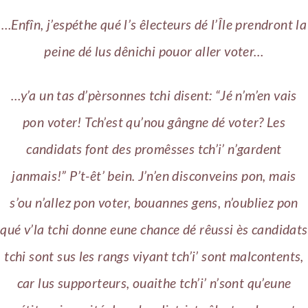
…Enfîn, j’espéthe qué l’s êlecteurs dé l’Île prendront la
peine dé lus dênichi pouor aller voter…
…y’a un tas d’pèrsonnes tchi disent: “Jé n’m’en vais
pon voter! Tch’est qu’nou gângne dé voter? Les
candidats font des promêsses tch’i’ n’gardent
janmais!” P’t-êt’ bein. J’n’en disconveins pon, mais
s’ou n’allez pon voter, bouannes gens, n’oubliez pon
qué v’la tchi donne eune chance dé rêussi ès candidats
tchi sont sus les rangs viyant tch’i’ sont malcontents,
car lus supporteurs, ouaithe tch’i’ n’sont qu’eune