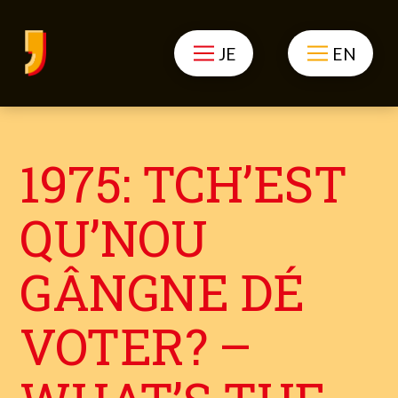
JE
EN
1975: TCH’EST
QU’NOU
GÂNGNE DÉ
VOTER? –