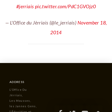
#jerriais
pic.twitter.com/PdC1GVOjz0
— L'Office du Jèrriais (@le_jerriais)
November 18,
2014
ADDRESS
L’Office Du
Jèrriais,
Les Mousses,
les Jannes Gens,
l'Êducâtion et