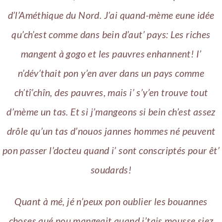
d’l’Améthique du Nord. J’ai quand-mème eune idée
qu’ch’est comme dans bein d’aut’ pays: Les riches
mangent à gogo et les pauvres enhannent! I’
n’dév’thait pon y’en aver dans un pays comme
ch’tî’chîn, des pauvres, mais i’ s’y’en trouve tout
d’mème un tas. Et si j’mangeons si bein ch’est assez
drôle qu’un tas d’nouos jannes hommes né peuvent
pon passer l’docteu quand i’ sont conscriptés pour êt’
soudards!
Quant à mé, jé n’peux pon oublier les bouannes
choses qué nou mangeait quand j’tais mousse siez