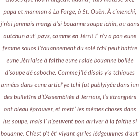
papa et manman à La Forge, à St. Ouën. À c’menchi,
j’n’ai janmais mangi d’si bouanne soupe ichîn, ou dans
autchun aut’ pays, comme en Jèrri! I’ n’y a pon eune
femme souos l’touannement du solé tchi peut battre
eune Jèrriaise à faithe eune raide bouanne bollée
d’soupe dé caboche. Comme j’lé dîsais y’a tchiques
années dans eune articl’ye tchi fut publyiyée dans iun
des bulletîns d’L’Assembliée d’Jèrriais, l’s êtrangièrs
ont bieau êprouver, et mett’ les mèmes choses dans
lus soupe, mais i’ n’peuvent pon arriver à la faithe si
bouanne. Ch’est p’t êt’ viyant qu’les lédgeunmes d’aut’