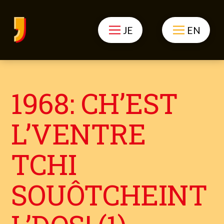
JE
EN
1968: CH’EST
L’VENTRE
TCHI
SOUÔTCHEINT