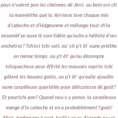
pays n’valent pon les cheinnes dé Jèrri, ou bein est-ch’
la manniéthe qué la Jèrriaise lave chaque mio
d’caboche et d’lédgeunme et mêlange tout ch’la
ensembl’ye auve lé soin fidèle qu’oulle a héthité d’ses
anchètres? Tch’est tchi sait, ou’ sit p’t êt’ eune priéthe
en mème temps, ou p’t êt’ qu’ou dêcompte
tchiquechose pour êffrité les mauvais esprits tchi
gâtent les bouans goûts, ou p’t êt’ qu’oulle ajouôte
eune carpéleuse quartélée pour délicatesse dé goût?
Et pourtchi pon? Quand nou-s-y pense, la carpéleuse
mange d’la caboche et en a probabliément l’goût!
Mais, badinnage à part, bailliz un os d’viande ou un