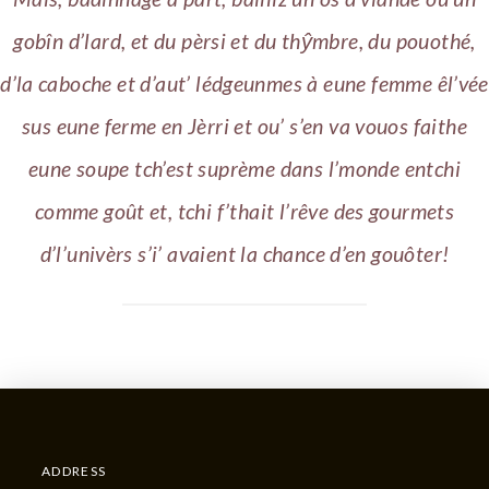
gobîn d’lard, et du pèrsi et du thŷmbre, du pouothé,
d’la caboche et d’aut’ lédgeunmes à eune femme êl’vée
sus eune ferme en Jèrri et ou’ s’en va vouos faithe
eune soupe tch’est suprème dans l’monde entchi
comme goût et, tchi f’thait l’rêve des gourmets
d’l’univèrs s’i’ avaient la chance d’en gouôter!
ADDRESS