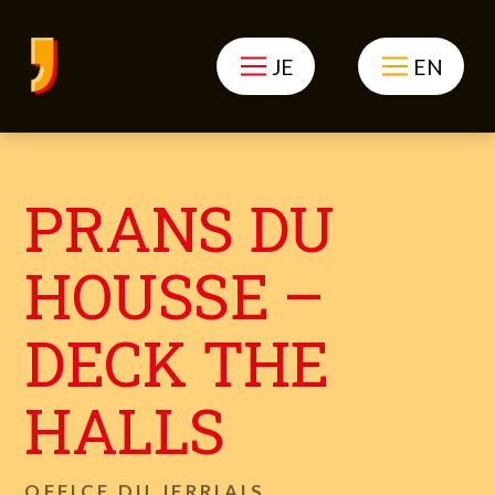
JE
EN
PRANS DU
HOUSSE –
DECK THE
HALLS
OFFICE DU JERRIAIS