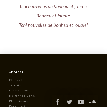
Tchi nouvelles dé bonheu et jouaie,
Bonheu et jouaie,
Tchi nouvelles dé bonheu et jouaie!
ADDRESS
L’Office Du
Jèrriais,
Les Mousses,
les Jannes Gens,
l'Êducâtion et
l'Agenceté,