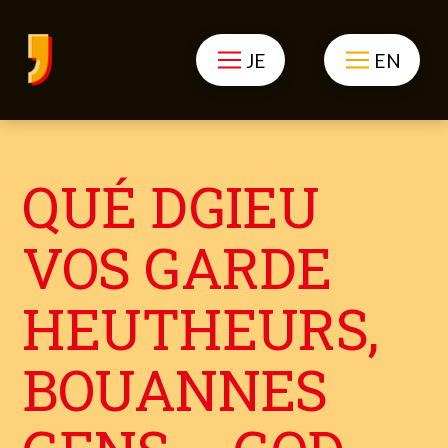
JE
EN
QUÉ DGIEU
VOS GARDE
HEUTHEURS,
BOUANNES