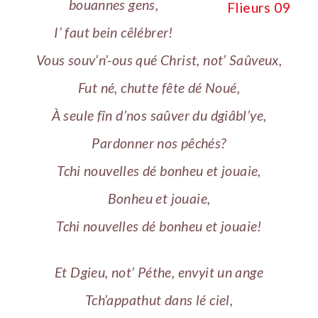
bouannes gens,
I’ faut bein cêlébrer!
Vous souv’n’-ous qué Christ, not’ Saûveux,
Fut né, chutte fête dé Noué,
À seule fîn d’nos saûver du dgiâbl’ye,
Pardonner nos pêchés?
Tchi nouvelles dé bonheu et jouaie,
Bonheu et jouaie,
Tchi nouvelles dé bonheu et jouaie!
Et Dgieu, not’ Péthe, envyit un ange
Tch’appathut dans lé ciel,