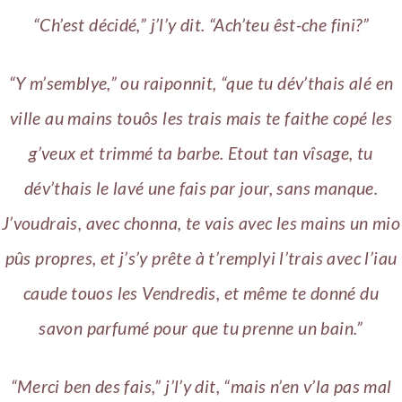
“Ch’est décidé,” j’l’y dit. “Ach’teu êst-che fini?”
“Y m’semblye,” ou raiponnit, “que tu dév’thais alé en
ville au mains touôs les trais mais te faithe copé les
g’veux et trimmé ta barbe. Etout tan vîsage, tu
dév’thais le lavé une fais par jour, sans manque.
J’voudrais, avec chonna, te vais avec les mains un mio
pûs propres, et j’s’y prête à t’remplyi l’trais avec l’iau
caude touos les Vendredis, et même te donné du
savon parfumé pour que tu prenne un bain.”
“Merci ben des fais,” j’l’y dit, “mais n’en v’la pas mal