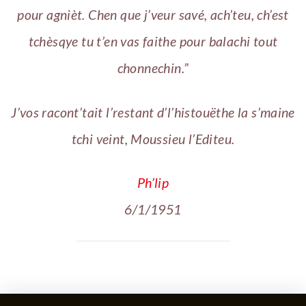
pour agnièt. Chen que j’veur savé, ach’teu, ch’est
tchèsqye tu t’en vas faithe pour balachi tout
chonnechin.”
J’vos racont’tait l’restant d’l’histouëthe la s’maine
tchi veint, Moussieu l’Editeu.
Ph’lip
6/1/1951