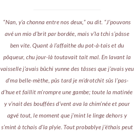
“Nan, y’a chonna entre nos deux,” ou dit. “J’pouvons
avé un mio d’brit par bordée, mais v’la tchi s’pâsse
ben vite. Quant à l’affaithe du pot-à-tais et du
pôqueur, chu jour-là toutavait tait mal. En lavant la
vaisselle j’avais bûchi yunne des tâsses que j’avais yeu
d’ma belle-mèthe, pûs tard je m’drotchit sûs l’pas-
d’hue et faillit m’rompre une gambe; toute la matinée
y v’nait des bouffées d’vent ava la chim’née et pour
agvé tout, le moment que j’mint le linge dehors y
s’mint à tchais d’la plyie. Tout probablye j’éthais peut