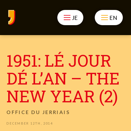
JE
EN
1951: LÉ JOUR
DÉ L’AN – THE
NEW YEAR (2)
OFFICE DU JERRIAIS
DECEMBER 12TH, 2014