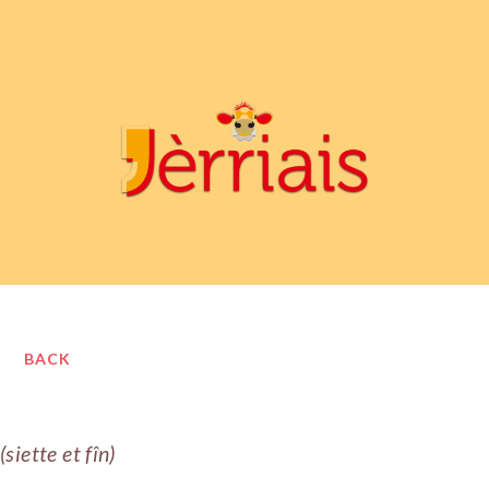
BACK
(siette et fîn)