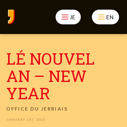
JE
EN
LÉ NOUVEL
AN – NEW
YEAR
OFFICE DU JERRIAIS
JANUARY 1ST, 2015