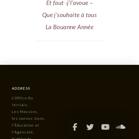
Et faut -j’l’avoue –
Que j’souhaite à tous
La Bouanne Année
ADDRESS
L’Office Du
Jèrriais,
Les Mousses,
les Jannes Gens,
l'Êducâtion et
l'Agenceté,
Highlands