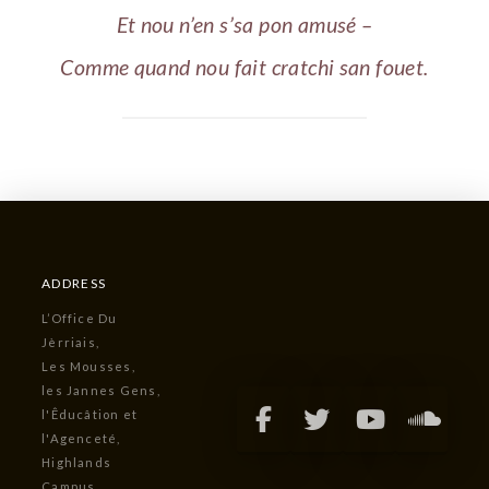
Et nou n’en s’sa pon amusé –
Comme quand nou fait cratchi san fouet.
ADDRESS
L’Office Du
Jèrriais,
Les Mousses,
les Jannes Gens,
l'Êducâtion et
l'Agenceté,
Highlands
Campus,