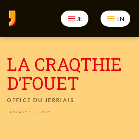
JE
EN
LA CRAQTHIE
D’FOUET
OFFICE DU JERRIAIS
JANUARY 1TH, 2015