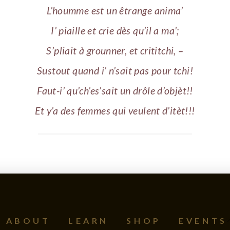
L’houmme est un êtrange anima’
I’ piaille et crie dès qu’il a ma’;
S’pliait à grounner, et crititchi, –
Sustout quand i’ n’sait pas pour tchi!
Faut-i’ qu’ch’es’sait un drôle d’objèt!!
Et y’a des femmes qui veulent d’itèt!!!
ABOUT
LEARN
SHOP
EVENTS