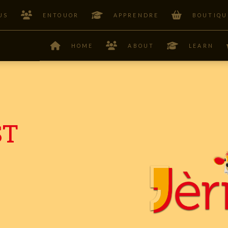
US
ENTOUOR
APPRENDRE
BOUTIQU
HOME
ABOUT
LEARN
ST