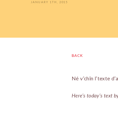
JANUARY 1TH, 2015
BACK
Né v’chîn l’texte d’
Here’s today’s text b