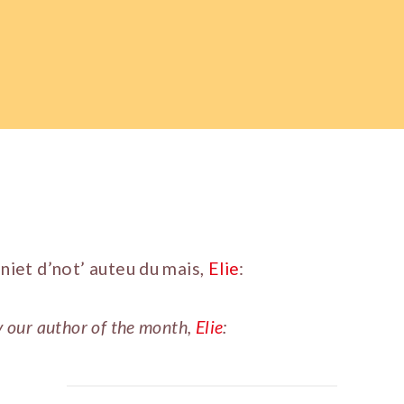
aniet d’not’ auteu du mais,
Elie
:
y our author of the month,
Elie
: