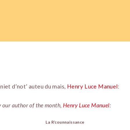
aniet d’not’ auteu du mais,
Henry Luce Manuel
:
y our author of the month,
Henry Luce Manuel
:
La R’counnaissance