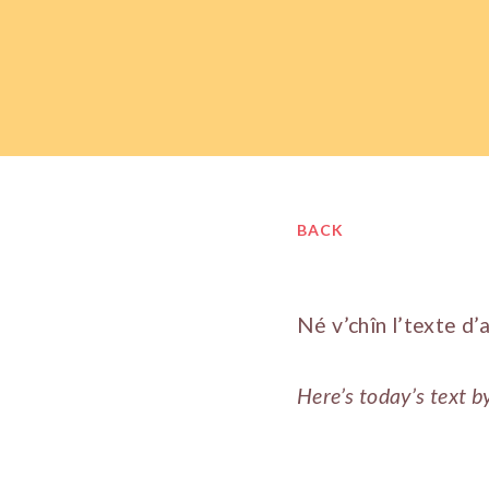
BACK
Né v’chîn l’texte d’
Here’s today’s text b