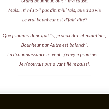
Grand bounheur, oui! i’ m’a causé;
Mais… n’ m’a t-i’ pas dit, mill’ fais, que d’sa vie
Le vrai bounheur est d’fair’ dité?
Que j’somm’s donc quitt’s, je veux dire et maint’ner;
Bounheur par Autre est balanchi.
La r’counnaissance es vents j’envyie prom’ner –
Je n’pouvais pus d’vant lié m’baissi.