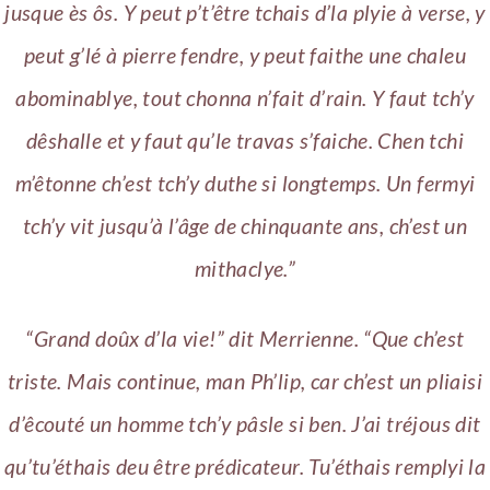
jusque ès ôs. Y peut p’t’être tchais d’la plyie à verse, y
peut g’lé à pierre fendre, y peut faithe une chaleu
abominablye, tout chonna n’fait d’rain. Y faut tch’y
dêshalle et y faut qu’le travas s’faiche. Chen tchi
m’êtonne ch’est tch’y duthe si longtemps. Un fermyi
tch’y vit jusqu’à l’âge de chinquante ans, ch’est un
mithaclye.”
“Grand doûx d’la vie!” dit Merrienne. “Que ch’est
triste. Mais continue, man Ph’lip, car ch’est un pliaisi
d’êcouté un homme tch’y pâsle si ben. J’ai tréjous dit
qu’tu’éthais deu être prédicateur. Tu’éthais remplyi la