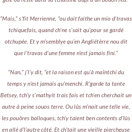
“Mais,” s’fit Merrienne, “ou dait faithe un mio d’travas
tchiquefais, quand ch’ne s’sait qu’pour se gardé
otchupée. Et y m’semblye qu’en Angliétèrre nou dit
que l’travas d’une femme n’est jamais fini.”
“Nan,” j’l’y dit, “et la raison est qu’à maîntchi du
temps y n’est jamais qu’menchi. R’garde ta tante
Betsey, tch’y s’mathyit trais fais et tch’en cherchait un
autre à peine souos terre. Ou lûs m’nait une telle vie,
les pouôres balloques, tch’y taient ben contents d’lûs
en allé d’l’autre côté. Et ch’tait une vieille piercheuse