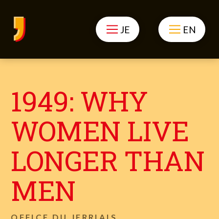
JE
EN
1949: WHY
WOMEN LIVE
LONGER THAN
MEN
OFFICE DU JERRIAIS