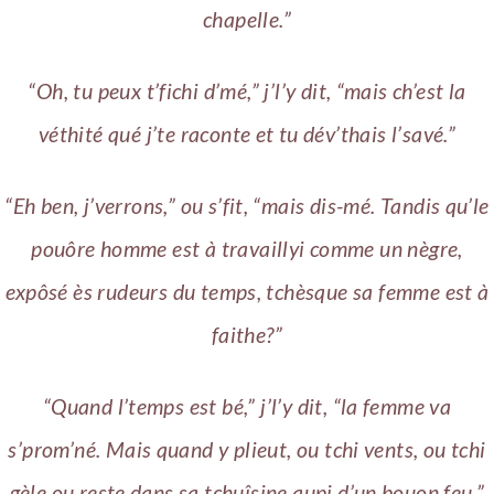
chapelle.”
“Oh, tu peux t’fichi d’mé,” j’l’y dit, “mais ch’est la
véthité qué j’te raconte et tu dév’thais l’savé.”
“Eh ben, j’verrons,” ou s’fit, “mais dis-mé. Tandis qu’le
pouôre homme est à travaillyi comme un nègre,
expôsé ès rudeurs du temps, tchèsque sa femme est à
faithe?”
“Quand l’temps est bé,” j’l’y dit, “la femme va
s’prom’né. Mais quand y plieut, ou tchi vents, ou tchi
gèle ou reste dans sa tchuîsine aupi d’un bouon feu.”