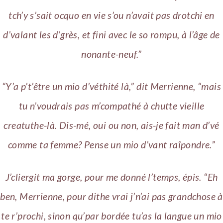
tch’y s’sait ocquo en vie s’ou n’avait pas drotchi en
d’valant les d’grès, et fini avec le so rompu, à l’âge de
nonante-neuf.”
“Y’a p’t’être un mio d’véthité là,” dit Merrienne, “mais
tu n’voudrais pas m’compathé à chutte vieille
creatuthe-là. Dis-mé, oui ou non, ais-je fait man d’vé
comme ta femme? Pense un mio d’vant raîpondre.”
J’cliergit ma gorge, pour me donné l’temps, épis. “Eh
ben, Merrienne, pour dithe vrai j’n’ai pas grandchose à
te r’prochi, sinon qu’par bordée tu’as la langue un mio