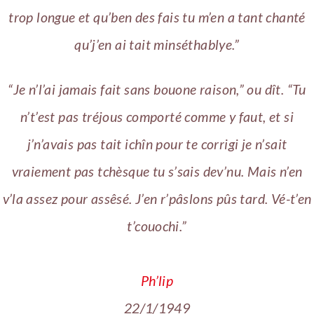
trop longue et qu’ben des fais tu m’en a tant chanté
qu’j’en ai tait minséthablye.”
“Je n’l’ai jamais fait sans bouone raison,” ou dît. “Tu
n’t’est pas tréjous comporté comme y faut, et si
j’n’avais pas tait ichîn pour te corrigi je n’sait
vraiement pas tchèsque tu s’sais dev’nu. Mais n’en
v’la assez pour assêsé. J’en r’pâslons pûs tard. Vé-t’en
t’couochi.”
Ph’lip
22/1/1949