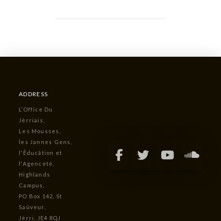
ADDRESS
L’Office Du
Jèrriais,
Les Mousses,
les Jannes Gens,
l'Êducâtion et
l'Agenceté,
Highlands
Campus,
PO Box 142, St
Saûveur,
Jèrri, JE4 8QJ