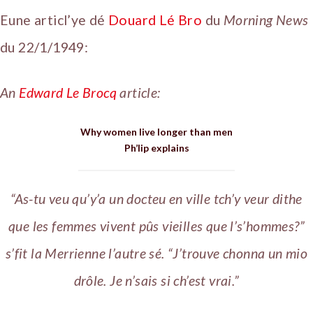
Eune articl’ye dé
Douard Lé Bro
du
Morning News
du 22/1/1949:
An
Edward Le Brocq
article:
Why women live longer than men
Ph’lip explains
“As-tu veu qu’y’a un docteu en ville tch’y veur dithe
que les femmes vivent pûs vieilles que l’s’hommes?”
s’fit la Merrienne l’autre sé. “J’trouve chonna un mio
drôle. Je n’sais si ch’est vrai.”