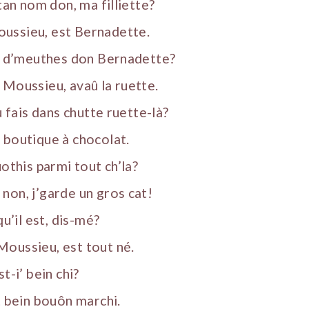
 tan nom don, ma filliette?
ussieu, est Bernadette.
tu d’meuthes don Bernadette?
 Moussieu, avaû la ruette.
tu fais dans chutte ruette-là?
 boutique à chocolat.
uothis parmi tout ch’la?
non, j’garde un gros cat!
qu’il est, dis-mé?
Moussieu, est tout né.
t-i’ bein chi?
t bein bouôn marchi.