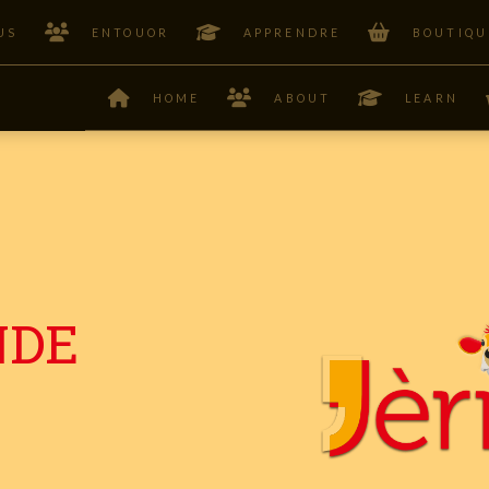
US
ENTOUOR
APPRENDRE
BOUTIQU
HOME
ABOUT
LEARN
NDE