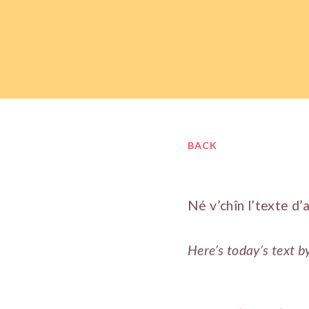
BACK
Né v’chîn l’texte d’
Here’s today’s text b