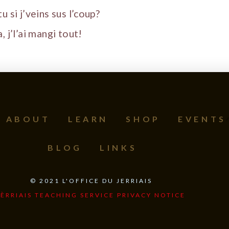
u si j’veins sus l’coup?
, j’l’ai mangi tout!
ABOUT
LEARN
SHOP
EVENTS
BLOG
LINKS
©
2021
L'OFFICE DU JERRIAIS
JÈRRIAIS TEACHING SERVICE PRIVACY NOTICE