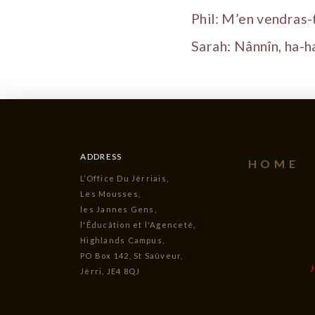
Phil: M’en vendras-t
Sarah: Nânnîn, ha-ha
ADDRESS
HOME
L’Office Du Jèrriais,
Les Mousses,
les Jannes Gens,
l'Êducâtion et l'Agenceté,
Highlands Campus,
PO Box 142, St Saûveur,
Jèrri, JE4 8QJ