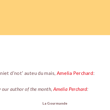
aniet d’not’ auteu du mais,
Amelia Perchard
:
y our author of the month,
Amelia Perchard
:
La Gourmande