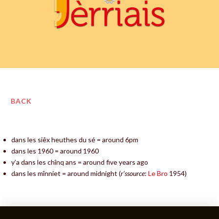
BACK
dans les siêx heuthes du sé = around 6pm
dans les 1960 = around 1960
y’a dans les chînq ans = around five years ago
dans les mînniet = around midnight (
r’ssource
:
Le Bro
1954)