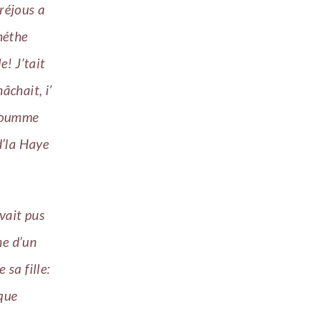
tréjous a
 néthe
! J’tait
âchait, i’
 coumme
 d’la Haye
vait pus
me d’un
 sa fille:
 que