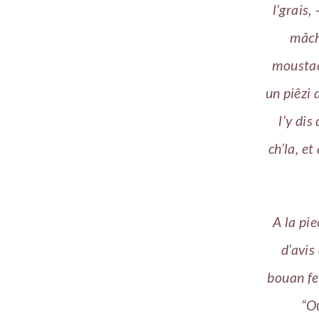
l’grais,
mâchi
moustac
un piêzi 
l’y di
ch’la, et
A la pi
d’avis
bouan fer
“Ou