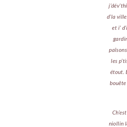
j’dév’t
d’la vill
et i’ 
gardi
paîsons
les p’t
étout. 
bouête 
Ch’est
niollin 