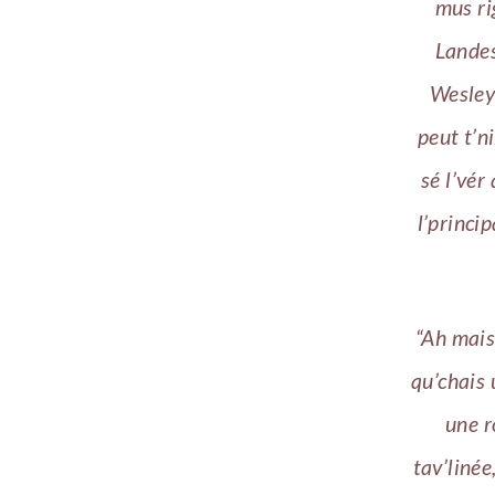
mus rig
Landes
Wesley
peut t’ni
sé l’vér
l’princi
“Ah mais,
qu’chais 
une r
tav’linée