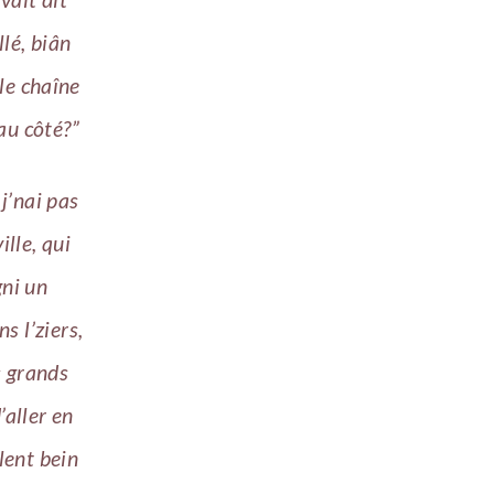
llé, biân
lle chaîne
au côté?”
j’nai pas
ille, qui
gni un
s l’ziers,
us grands
’aller en
lent bein