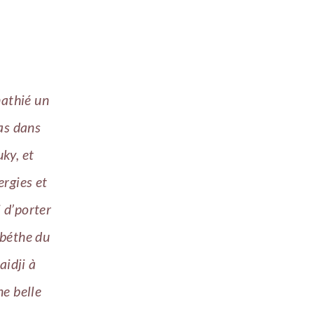
mathié un
pas dans
uky, et
rgies et
 d’porter
 béthe du
aidji à
ne belle