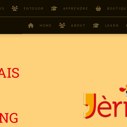
US
ENTOUOR
APPRENDRE
BOUTIQU
HOME
ABOUT
LEARN
AIS
UNG