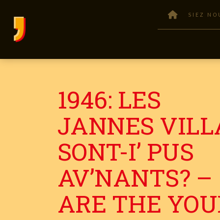
SIEZ NO
1946: LES
JANNES VILL
SONT-I’ PUS
AV’NANTS? –
ARE THE YO