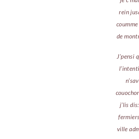
rein jus
coumme la
de montr
J’pensi 
l’intent
n’sav
couochon!
j’lis di
fermiers
ville ad