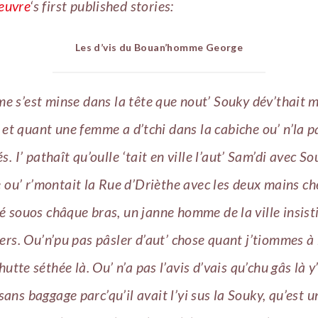
Feuvre
‘s first published stories:
Les d’vis du Bouan’homme George
 s’est minse dans la tête que nout’ Souky dév’thait 
, et quant une femme a d’tchi dans la cabiche ou’ n’la 
és. I’ pathaît qu’oulle ‘tait en ville l’aut’ Sam’di avec So
ou’ r’montait la Rue d’Drièthe avec les deux mains che
é souos châque bras, un janne homme de la ville insisti
iers. Ou’n’pu pas pâsler d’aut’ chose quant j’tiommes à
hutte séthée là. Ou’ n’a pas l’avis d’vais qu’chu gâs là y’
sans baggage parc’qu’il avait l’yi sus la Souky, qu’est u