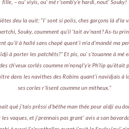
fille, – ou’ viyis, ou’ mé r’semb’y’e hardi, nout’ Souky!
iêtes deu la ouit: “I’ sont si polis, ches garçons là d’la vi
mertchi, Souky, coumment qu’il ‘tait av’nant? As-tu prin
t qu’il à hallé sans chapé quant’i m’a d’mandé ma pe
îdji à porter les patchêts?” Et pis, ou’ s’touanne à mé e
a des ch’veux corlés coumme m’nonql’y’e Ph’lip qu’était 
tre dans les navithes des Robins quant’i navidjais à l
ses corles r’lisent coumme un mitheux.”
nait qué j’tais prêssi d’béthe man thée pour aîdji au 
r les vaques, et j’prennais pas grant’ avis a san bavard
nchi à ouvri l’s’ouothelles quant j’ouit la Souky (qui’ n’a