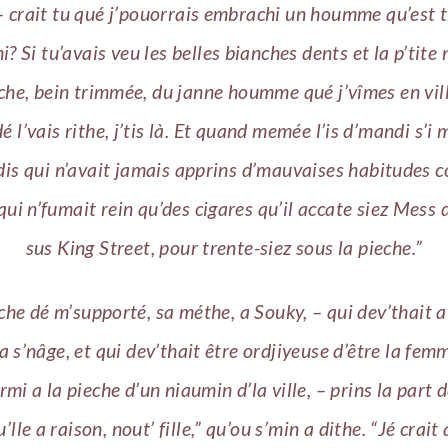
 – crait tu qué j’pouorrais embrachi un houmme qu’est 
? Si tu’avais veu les belles bianches dents et la p’tite
he, bein trimmée, du janne houmme qué j’vîmes en ville
dé l’vais rithe, j’tis là. Et quand memée l’is d’mandi s’i m
s dis qui n’avait jamais apprins d’mauvaises habitudes
 qui n’fumait rein qu’des cigares qu’il accate siez Mess
sus King Street, pour trente-siez sous la pieche.”
eche dé m’supporté, sa méthe, a Souky, – qui dev’thait a
 a s’nâge, et qui dev’thait être ordjiyeuse d’être la fem
mi a la pieche d’un niaumin d’la ville, – prins la part de
’lle a raison, nout’ fille,” qu’ou s’min a dithe. “Jé crait