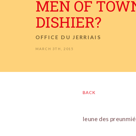
MEN OF TOW
DISHIER?
OFFICE DU JERRIAIS
MARCH 3TH, 2015
BACK
Ieune des preunmié