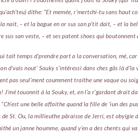
qu’ach’teu) dithe: “Et memée, r’mertchi-tu sans haut co
 nait, – et la bague en or sus san p’tit dait, – et la be
e sus san veste, – et ses patent shoes qui boutonnent 
qui tait temps d’prendre part a la conversation, mé, car 
ion d’vais nout’ Souky s’intéressi dans ches gâs là d’la v
ent pas seul’ment coumment traithe une vaque ou soi
 J’mé touonnit à la Souky, et, en l’a r’gardant drait dan
s: “Ch’est une belle affaithe quand la fille de ‘iun des p
 de St. Ou, la millieuthe pâraisse de Jerri, est obyigie d
mithé un janne houmme, quand y’en a des chents qui va