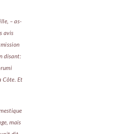
lle, – as-
s avis
rmission
n disant:
prumi
a Côte. Et
domestique
age, mais
vait dit