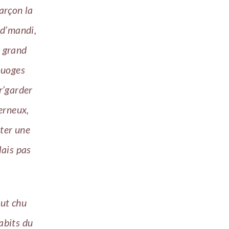
arçon la
s d’mandi,
n grand
ouoges
r’garder
verneux,
ater une
lais pas
out chu
habits du