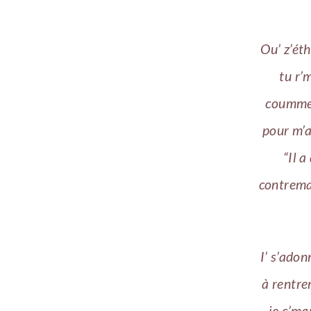
Ou’ z’éth
tu r’
coummen
pour m’a
“Il 
contremaî
I’ s’adon
à rentre
je c’ma