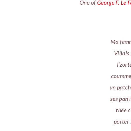
One of
George F. Le 
Ma femme
Villais
l’zort
coumme 
un patch
ses pan’
thée c
porter 