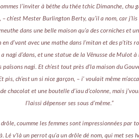
hiommes l’inviter à béthe du thée tchic Dimanche, chu g
e, – ch’est Mester Burlington Berty, qu’il a nom, car j’li
d’meuthe dans une belle maison qu’a des corniches et u
n en d’vant avec une mathe dans l’mitan et des p’tits r
 a nagi d’dans, et une statue de la Vênusse de Mulot à 
is paîsons nagi. Et ch’est tout près d’la maison du Gou
Et pis, ch’est un si nice garçon, – i’ voulait même m’acc
de chacolat et une boutelle d’iau d’colonne, mais j’vou
l’laissi dêpenser ses sous d’même.”
 drôle, coumme les femmes sont impressionnées par t
là. Lé v’là un perrot qu’a un drôle dé nom, qui met ses 