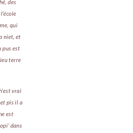
ché, des
l’école
me, qui
a niet, et
n pus est
ieu terre
h’est vrai
t pis il a
he est
copi’ dans