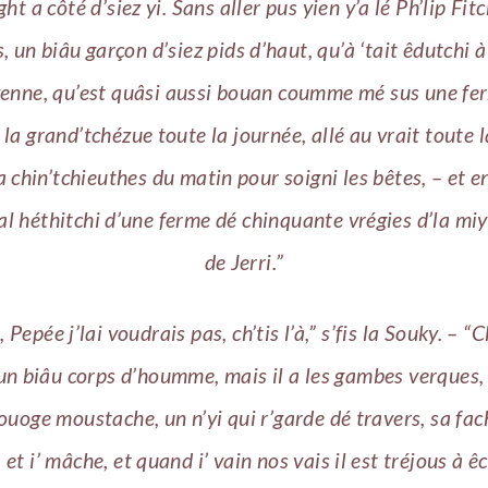
ht a côté d’siez yi. Sans aller pus yien y’a lé Ph’lip Fit
, un biâu garçon d’siez pids d’haut, qu’à ‘tait êdutchi à 
enne, qu’est quâsi aussi bouan coumme mé sus une fer
 la grand’tchézue toute la journée, allé au vrait toute l
 a chin’tchieuthes du matin pour soigni les bêtes, – et e
pal héthitchi d’une ferme dé chinquante vrégies d’la miy
de Jerri.”
 Pepée j’lai voudrais pas, ch’tis l’à,” s’fis la Souky. – “C
un biâu corps d’houmme, mais il a les gambes verques, e
ouoge moustache, un n’yi qui r’garde dé travers, sa fac
, et i’ mâche, et quand i’ vain nos vais il est tréjous à ê