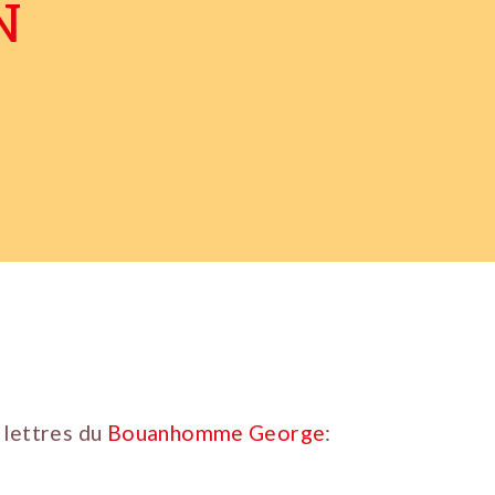
N
 lettres du
Bouanhomme George
: