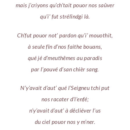
mais j’criyons qu’ch’tait pouor nos saûver
qu’i’ fut strélîndgi là.
Ch’fut pouor not’ pardon qu’i’ mouothit,
à seule fîn d’nos faithe bouans,
qué jé d’meuthêmes au paradis
par l’pouvé d’san chièr sang.
N’y’avait d’aut’ qué l’Seigneu tchi put
nos racater d’l’enfé;
n’y’avait d’aut’ à dêcliéver l’us
du ciel pouor nos y m’ner.