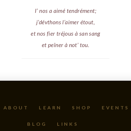
I’ nos a aimé tendrément;
j’dévthons l’aimer étout,
et nos fier tréjous à san sang
et peîner à not’ tou.
ABOUT
LEARN
SHOP
EVENTS
BLOG
LINKS