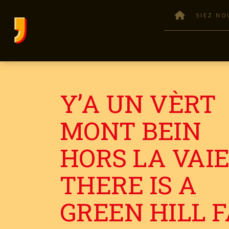
SIEZ NO
Y’A UN VÈRT
MONT BEIN
HORS LA VAIE
THERE IS A
GREEN HILL 