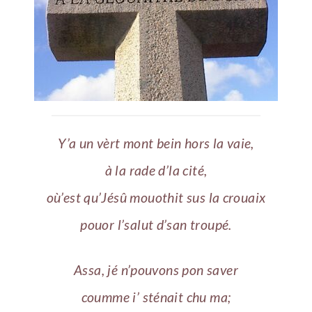
Y’a un vèrt mont bein hors la vaie,
à la rade d’la cité,
où’est qu’Jésû mouothit sus la crouaix
pouor l’salut d’san troupé.
Assa, jé n’pouvons pon saver
coumme i’ sténait chu ma;