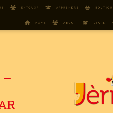
US
ENTOUOR
APPRENDRE
BOUTIQU
HOME
ABOUT
LEARN
 –
FAR