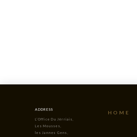
ADDRESS
HOME
L’Office Du Jèrriais,
Les Mousses,
les Jannes Gens,