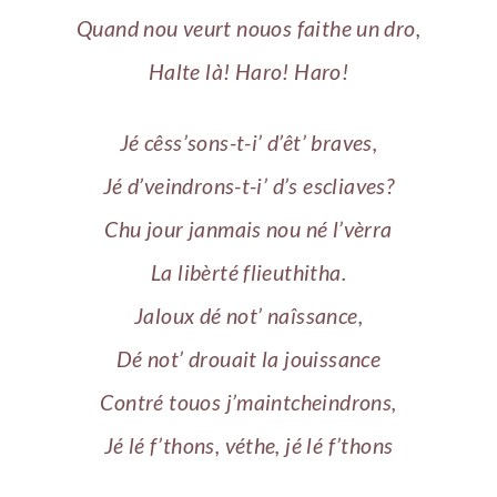
Quand nou veurt nouos faithe un dro,
Halte là! Haro! Haro!
Jé cêss’sons-t-i’ d’êt’ braves,
Jé d’veindrons-t-i’ d’s escliaves?
Chu jour janmais nou né l’vèrra
La libèrté flieuthitha.
Jaloux dé not’ naîssance,
Dé not’ drouait la jouissance
Contré touos j’maintcheindrons,
Jé lé f’thons, véthe, jé lé f’thons