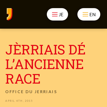
JE
EN
JÈRRIAIS DÉ
L’ANCIENNE
RACE
OFFICE DU JERRIAIS
APRIL 4TH, 2015