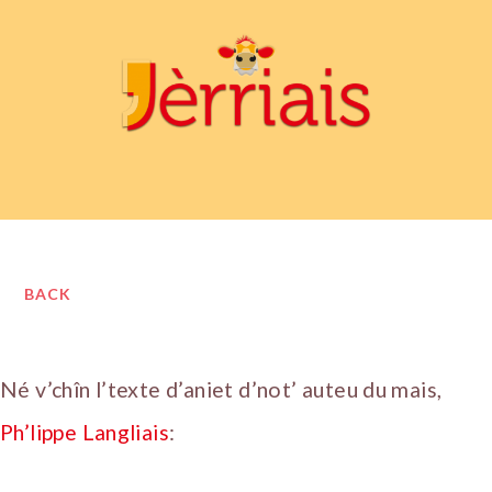
BACK
Né v’chîn l’texte d’aniet d’not’ auteu du mais,
Ph’lippe Langliais
: