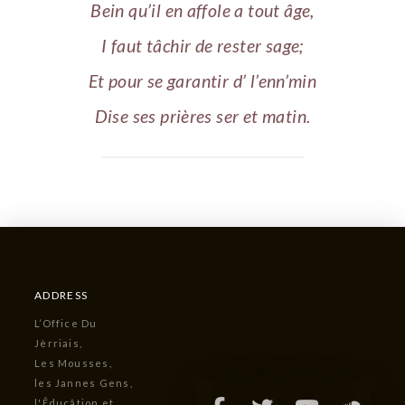
Bein qu’il en affole a tout âge,
I faut tâchir de rester sage;
Et pour se garantir d’ l’enn’min
Dise ses prières ser et matin.
ADDRESS
L’Office Du
Jèrriais,
Les Mousses,
les Jannes Gens,
l'Êducâtion et