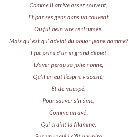
Comme il arrive assez souvent,
Et par ses gens dans un couvent
Ou fut bein vite renfrumêe.
Mais qu’ est qu’ advint du pouor jeane homme?
I fut prins d’un si grand dêpièt
D’aver perdu sa jolie nonne,
Qu’il en eut l’esprit viscasiè;
Et de msespé,
Pour sauver s’n âme,
Comme un avé,
Qui craint la fllamme,
Sus un roqui i s’fit hermite