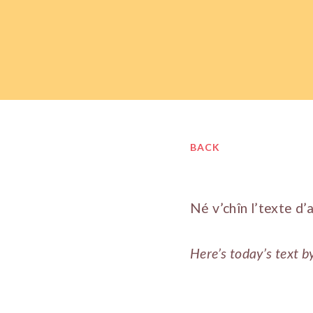
BACK
Né v’chîn l’texte d’
Here’s today’s text b