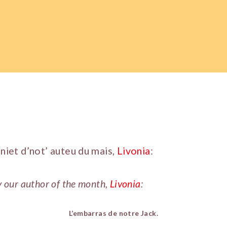
aniet d’not’ auteu du mais,
Livonia
:
y our author of the month,
Livonia
:
L’embarras de notre Jack.