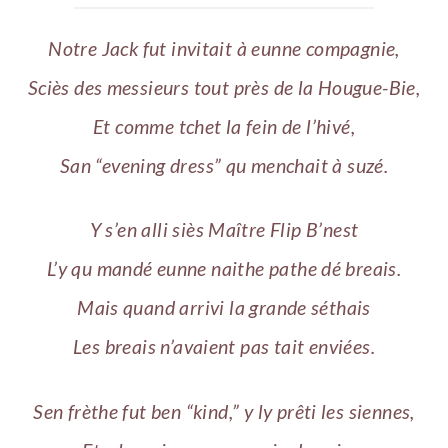
Notre Jack fut invitait à eunne compagnie,
Sciès des messieurs tout près de la Hougue-Bie,
Et comme tchet la fein de l’hivé,
San “evening dress” qu menchait à suzé.
Y s’en alli siès Maître Flip B’nest
L’y qu mandé eunne naithe pathe dé breais.
Mais quand arrivi la grande séthais
Les breais n’avaient pas tait enviées.
Sen frèthe fut ben “kind,” y ly prêti les siennes,