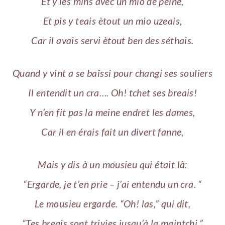
Et y les mins avec un mio de peine,
Et pis y teais ètout un mio uzeais,
Car il avais servi ètout ben des séthais.
Quand y vint a se baîssi pour changi ses souliers
Il entendit un cra…. Oh! tchet ses breais!
Y n’en fit pas la meine endret les dames,
Car il en érais fait un divert fanne,
Mais y dis à un mousieu qui était là:
“Ergarde, je t’en prie – j’ai entendu un cra. “
Le mousieu ergarde. “Oh! las,” qui dit,
“Tes breais sont triyies jusqu’à la maintchi,”