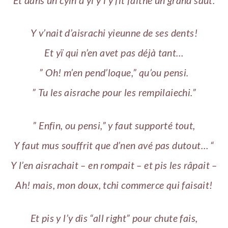
Et dans un cyïn d’yi y l’y fit faithe un grand saut.
Y v’nait d’aisrachi yieunne de ses dents!
Et yï qui n’en avet pas déjà tant…
” Oh! m’en pend’loque,” qu’ou pensi.
” Tu les aisrache pour les rempilaiechi.”
” Enfin, ou pensi,” y faut supporté tout,
Y faut mus souffrit que d’nen avé pas dutout… “
Y l’en aisrachait – en rompait – et pis les râpait –
Ah! mais, mon doux, tchi commerce qui faisait!
Et pis y l’y dis “all right” pour chute fais,