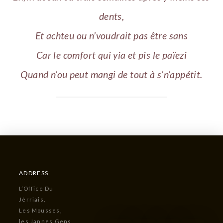
dents,
Et achteu ou n’voudrait pas être sans
Car le comfort qui yia et pis le païezi
Quand n’ou peut mangi de tout à s’n’appétit.
ADDRESS
L’Office Du
Jèrriais,
Les Mousses,
les Jannes Gens,