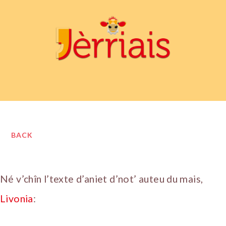
BACK
Né v’chîn l’texte d’aniet d’not’ auteu du mais,
Livonia
: