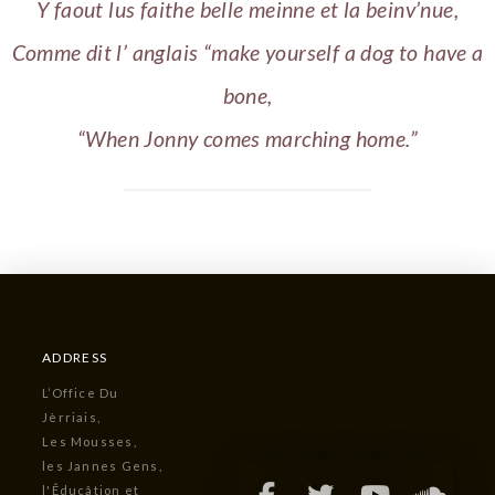
Y faout lus faithe belle meinne et la beinv’nue,
Comme dit l’ anglais “make yourself a dog to have a
bone,
“When Jonny comes marching home.”
ADDRESS
L’Office Du
Jèrriais,
Les Mousses,
les Jannes Gens,
l'Êducâtion et