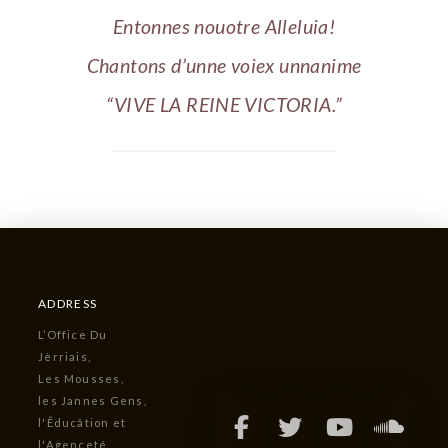
Entonnes nouotre Alleluia!
Chantons d’unne voiex unnanime
“VIVE LA REINE VICTORIA.”
ADDRESS
L’Office Du
Jèrriais,
Les Mousses,
les Jannes Gens,
l'Êducâtion et
l'Agenceté,