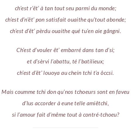
ch’est r’êt’ à tan tout seu parmi du monde;
ch’est d’n’êt’ pon satisfait ouaithe qu’tout abonde;
ch’est d’êt’ pèrdu ouaithe qué tu’en aie gângni.
Ch’est d’vouler êt’ embarré dans tan d’si;
et d’sèrvi l’abattu, té l’batilieux;
ch’est d’êt’ louoya au chein tchi t’a ôccsi.
Mais coumme tchi don qu’nos tchoeurs sont en faveu
d’lus accorder à eune telle amiêtchi,
si l’amour fait d’même tout à contré-tchoeu?