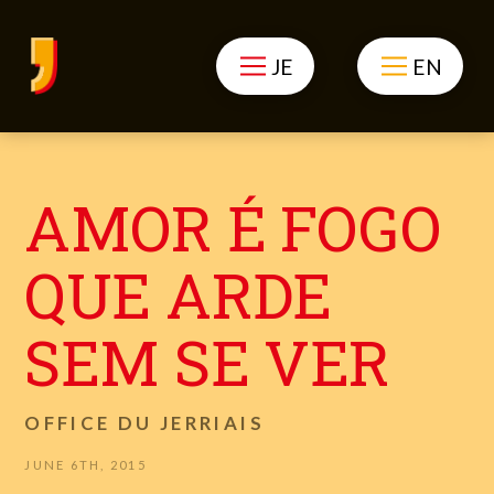
JE
EN
AMOR É FOGO
QUE ARDE
SEM SE VER
OFFICE DU JERRIAIS
JUNE 6TH, 2015