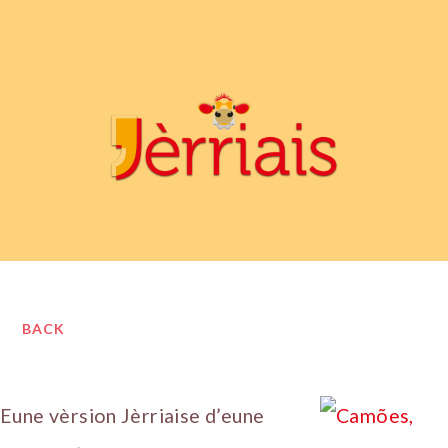
BACK
Eune vèrsion Jèrriaise d’eune