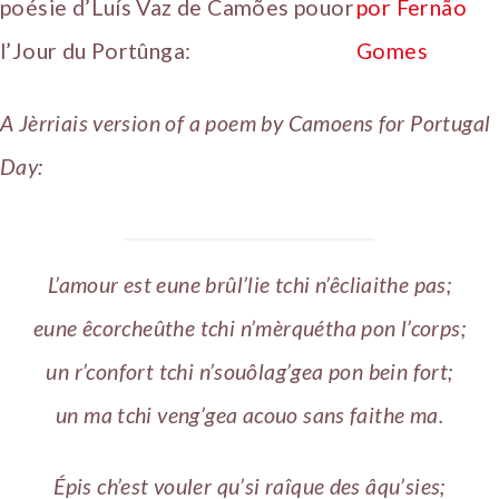
poésie d’Luís Vaz de Camões pouor
l’Jour du Portûnga:
A Jèrriais version of a poem by Camoens for Portugal
Day:
L’amour est eune brûl’lie tchi n’êcliaithe pas;
eune êcorcheûthe tchi n’mèrquétha pon l’corps;
un r’confort tchi n’souôlag’gea pon bein fort;
un ma tchi veng’gea acouo sans faithe ma.
Épis ch’est vouler qu’si raîque des âqu’sies;