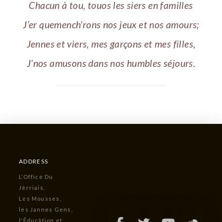
Chacun à tou, touos les siers en familles
J’er quemench’rons nos jeux et nos amours;
Jennes et viers, mes garçons et mes filles,
J’nos amusons dans nos humbles séjours.
ADDRESS
L’Office Du
Jèrriais,
Les Mousses,
les Jannes Gens,
l'Êducâtion et