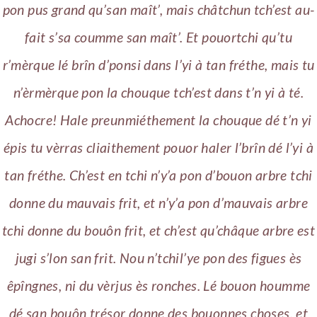
pon pus grand qu’san maît’, mais châtchun tch’est au-
fait s’sa coumme san maît’. Et pouortchi qu’tu
r’mèrque lé brîn d’ponsi dans l’yi à tan fréthe, mais tu
n’èrmèrque pon la chouque tch’est dans t’n yi à té.
Achocre! Hale preunmiéthement la chouque dé t’n yi
épis tu vèrras cliaithement pouor haler l’brîn dé l’yi à
tan fréthe. Ch’est en tchi n’y’a pon d’bouon arbre tchi
donne du mauvais frit, et n’y’a pon d’mauvais arbre
tchi donne du bouôn frit, et ch’est qu’châque arbre est
jugi s’lon san frit. Nou n’tchil’ye pon des figues ès
êpîngnes, ni du vèrjus ès ronches. Lé bouon houmme
dé san bouôn trésor donne des bouonnes choses, et