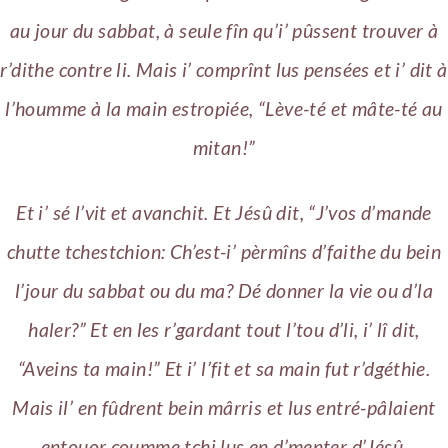
au jour du sabbat, à seule fîn qu’i’ pûssent trouver à
r’dithe contre li. Mais i’ comprînt lus pensées et i’ dit à
l’houmme à la main estropiée, “Lève-té et mâte-té au
mitan!”
Et i’ sé l’vit et avanchit. Et Jésû dit, “J’vos d’mande
chutte tchestchion: Ch’est-i’ pèrmîns d’faithe du bein
l’jour du sabbat ou du ma? Dé donner la vie ou d’la
haler?” Et en les r’gardant tout l’tou d’li, i’ lî dit,
“Aveins ta main!” Et i’ l’fit et sa main fut r’dgéthie.
Mais il’ en fûdrent bein mârris et lus entré-pâlaient
entouor coumme tchi lus en d’menter d’Jésû.