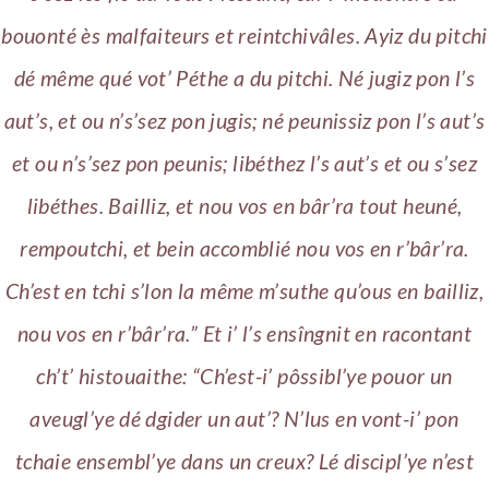
bouonté ès malfaiteurs et reintchivâles. Ayiz du pitchi
dé même qué vot’ Péthe a du pitchi. Né jugiz pon l’s
aut’s, et ou n’s’sez pon jugis; né peunissiz pon l’s aut’s
et ou n’s’sez pon peunis; libéthez l’s aut’s et ou s’sez
libéthes. Bailliz, et nou vos en bâr’ra tout heuné,
rempoutchi, et bein accomblié nou vos en r’bâr’ra.
Ch’est en tchi s’lon la même m’suthe qu’ous en bailliz,
nou vos en r’bâr’ra.” Et i’ l’s ensîngnit en racontant
ch’t’ histouaithe: “Ch’est-i’ pôssibl’ye pouor un
aveugl’ye dé dgider un aut’? N’lus en vont-i’ pon
tchaie ensembl’ye dans un creux? Lé discipl’ye n’est