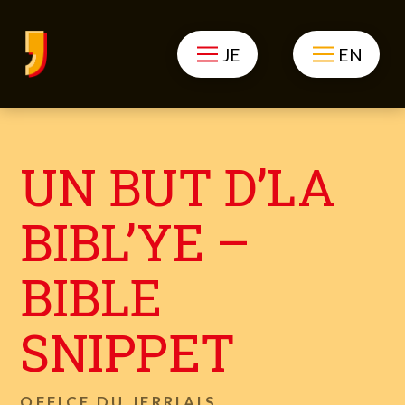
JE
EN
UN BUT D’LA
BIBL’YE –
BIBLE
SNIPPET
OFFICE DU JERRIAIS