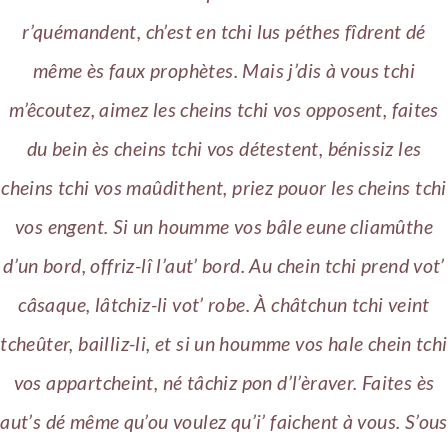
r’quémandent, ch’est en tchi lus péthes fîdrent dé
même ès faux prophètes. Mais j’dis à vous tchi
m’êcoutez, aimez les cheins tchi vos opposent, faites
du bein ès cheins tchi vos détestent, bénissiz les
cheins tchi vos maûdithent, priez pouor les cheins tchi
vos engent. Si un houmme vos bâle eune cliamûthe
d’un bord, offriz-lî l’aut’ bord. Au chein tchi prend vot’
câsaque, lâtchiz-li vot’ robe. À châtchun tchi veint
tcheûter, bailliz-li, et si un houmme vos hale chein tchi
vos appartcheint, né tâchiz pon d’l’èraver. Faites ès
aut’s dé même qu’ou voulez qu’i’ faichent à vous. S’ous