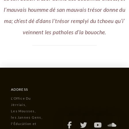
l’mauvais houmme dé san mauvais trésor donne du
ma; ch’est dé d’dans l’trésor remplyi du tchoeu qu’i’
veinnent les patholes d’la bouoche.
ADDRESS
L’Office Du
Jèrriais,
Les Mousses,
les Jannes Gens,
l'Êducâtion et