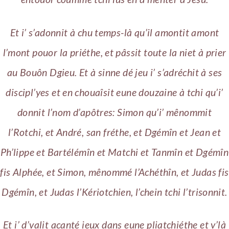
Et i’ s’adonnit à chu temps-là qu’il amontit amont
l’mont pouor la priéthe, et pâssit toute la niet à prier
au Bouôn Dgieu. Et à sinne dé jeu i’ s’adréchit à ses
discipl’yes et en chouaîsit eune douzaine à tchi qu’i’
donnit l’nom d’apôtres: Simon qu’i’ mênommit
l’Rotchi, et André, san fréthe, et Dgémîn et Jean et
Ph’lippe et Bartélémîn et Matchi et Tanmîn et Dgémîn
fis Alphée, et Simon, mênommé l’Achéthîn, et Judas fis
Dgémîn, et Judas l’Kériotchien, l’chein tchi l’trisonnit.
Et i’ d’valit acanté ieux dans eune pliatchiéthe et v’là