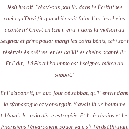
Jésû lus dit, “N’av’-ous pon liu dans l’s Êcrituthes
chein qu’Dâvi fit quand il avait faim, li et les cheins
acanté li? Ch’est en tchi il entrit dans la maîson du
Seigneu et prînt pouor mangi les pains bénis, tchi sont
rêsèrvés ès prêtres, et les baillit ès cheins acanté li.”
Et i’ dit, “Lé Fis d’l’houmme est l’seigneu même du
sabbat.”
Et i’ s’adonnit, un aut’ jour dé sabbat, qu’il entrit dans
la sŷnnagogue et y’ensîngnit. Y’avait là un houmme
tch’avait la main dêtre estropiée. Et l’s êcrivains et les
Pharisiens l’èrgardaient pouor vaie s’i’ l’èrdgéthithait