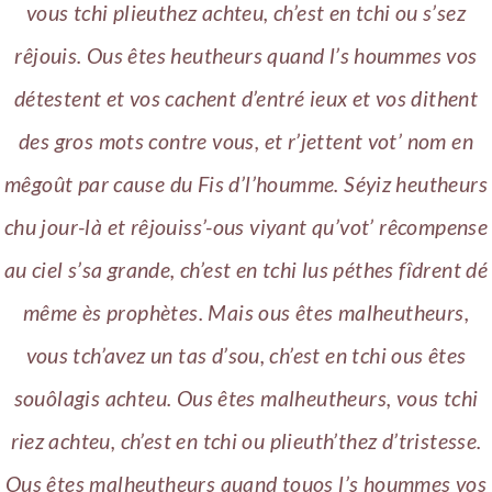
vous tchi plieuthez achteu, ch’est en tchi ou s’sez
rêjouis. Ous êtes heutheurs quand l’s hoummes vos
détestent et vos cachent d’entré ieux et vos dithent
des gros mots contre vous, et r’jettent vot’ nom en
mêgoût par cause du Fis d’l’houmme. Séyiz heutheurs
chu jour-là et rêjouiss’-ous viyant qu’vot’ rêcompense
au ciel s’sa grande, ch’est en tchi lus péthes fîdrent dé
même ès prophètes. Mais ous êtes malheutheurs,
vous tch’avez un tas d’sou, ch’est en tchi ous êtes
souôlagis achteu. Ous êtes malheutheurs, vous tchi
riez achteu, ch’est en tchi ou plieuth’thez d’tristesse.
Ous êtes malheutheurs quand touos l’s hoummes vos