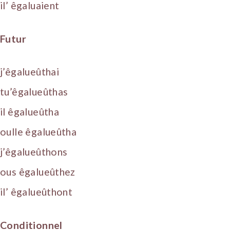
il’ êgaluaient
Futur
j’êgalueûthai
tu’êgalueûthas
il êgalueûtha
oulle êgalueûtha
j’êgalueûthons
ous êgalueûthez
il’ êgalueûthont
Conditionnel