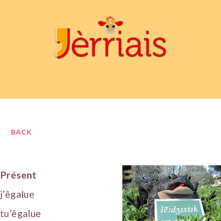
BACK
Présent
j’êgalue
tu’êgalue