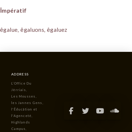
Împératif
êgalue, êgaluons, êgaluez
ADDRESS
L’Office Du
Jèrriais,
Les Mousses,
les Jannes Gens,
l'Êducâtion et
l'Agenceté,
Highlands
Campus,