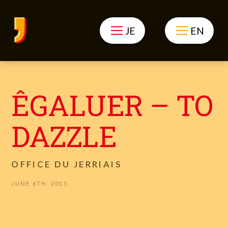
JE
EN
ÊGALUER – TO
DAZZLE
OFFICE DU JERRIAIS
JUNE 6TH, 2015