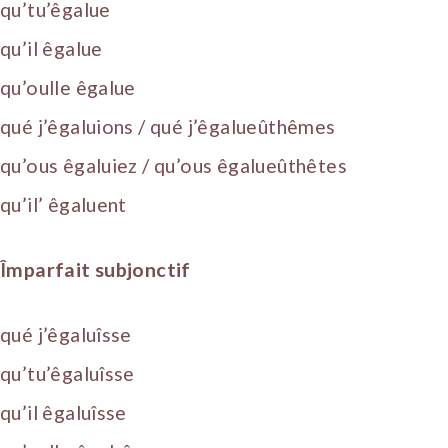
qu’tu’êgalue
qu’il êgalue
qu’oulle êgalue
qué j’êgaluions / qué j’êgalueûthêmes
qu’ous êgaluiez / qu’ous êgalueûthêtes
qu’il’ êgaluent
Împarfait subjonctif
qué j’êgaluîsse
qu’tu’êgaluîsse
qu’il êgaluîsse