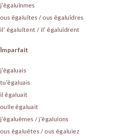
j’êgaluînmes
ous êgaluîtes / ous êgaluîdres
il’ êgaluîtent / il’ êgaluîdrent
Împarfait
j’êgaluais
tu’êgaluais
il êgaluait
oulle êgaluait
j’êgaluêmes / j’êgaluions
ous êgaluêtes / ous êgaluiez