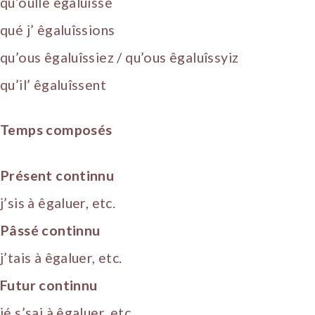
qu’oulle êgaluîsse
qué j’ êgaluîssions
qu’ous êgaluîssiez / qu’ous êgaluîssyiz
qu’il’ êgaluîssent
Temps composés
Présent continnu
j’sis à êgaluer, etc.
Pâssé continnu
j’tais à êgaluer, etc.
Futur continnu
jé s’sai à êgaluer, etc.