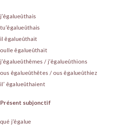
j’êgalueûthais
tu’êgalueûthais
il êgalueûthait
oulle êgalueûthait
j’êgalueûthêmes / j’êgalueûthions
ous êgalueûthêtes / ous êgalueûthiez
il’ êgalueûthaient
Présent subjonctif
qué j’êgalue