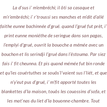
La d’sus i’ m’embréchi; il ôti sa casaque et
m’r’embréchi; i’ r’troussi ses manches et m’dit d’allé
faithe eunne bachinnée d’grué. quand l’grué fut prèt, i’
print eunne moniéthe de seringue dans san pagas,
l’emplyi d’grué, ouvrit la bouoche a mémée avec un
bouchon et lis serindji l’grué dans l’éstouma. Par siez
fais i’ fit cheunna. Et pis quand mémée fut bin ronde
et qu’les couértuthes se souôs’l’vaient sus l’liét, et que
n’y’eut pus d’grué, i’ m’fit apporté toutes les
blankettes d’la maison, touôs les couossins d’sofa, et
les mat’nas du liet d’la bouonne-chambre. Tout