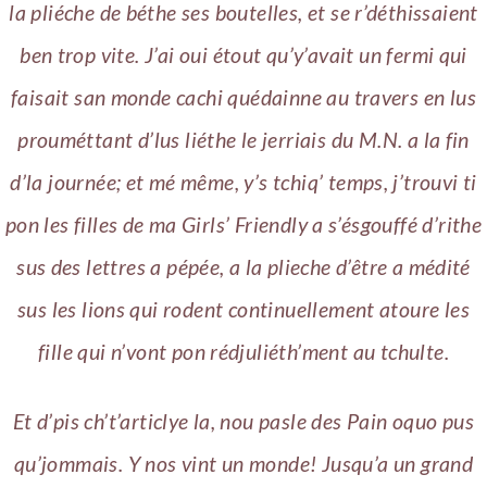
la pliéche de béthe ses boutelles, et se r’déthissaient
ben trop vite. J’ai oui étout qu’y’avait un fermi qui
faisait san monde cachi quédainne au travers en lus
prouméttant d’lus liéthe le jerriais du M.N. a la fin
d’la journée; et mé même, y’s tchiq’ temps, j’trouvi ti
pon les filles de ma Girls’ Friendly a s’ésgouffé d’rithe
sus des lettres a pépée, a la plieche d’être a médité
sus les lions qui rodent continuellement atoure les
fille qui n’vont pon rédjuliéth’ment au tchulte.
Et d’pis ch’t’articlye la, nou pasle des Pain oquo pus
qu’jommais.
Y nos vint un monde! Jusqu’a un grand