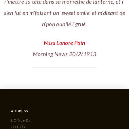
r’mettre sa tête dans sa moniéthe de lanterne, et i’
s’en fut en m’faisant un ‘sweet smile’ et m’disant de
n’pon oublié l’grué.
Miss Lonore Pain
Morning News 20/2/1913
ADDRESS
L’Office Du
Jèrriais,