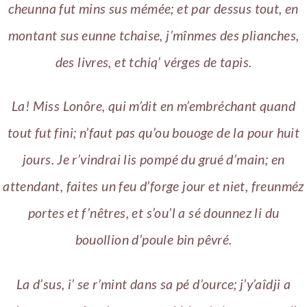
cheunna fut mins sus mémée; et par dessus tout, en
montant sus eunne tchaise, j’mînmes des plianches,
des livres, et tchiq’ vérges de tapis.
La! Miss Lonôre, qui m’dit en m’embréchant quand
tout fut fini; n’faut pas qu’ou bouoge de la pour huit
jours. Je r’vindrai lis pompé du grué d’main; en
attendant, faites un feu d’forge jour et niet, freunméz
portes et f’nêtres, et s’ou’l a sé dounnez li du
bouollion d’poule bin pêvré.
La d’sus, i’ se r’mint dans sa pé d’ource; j’y’aîdji a