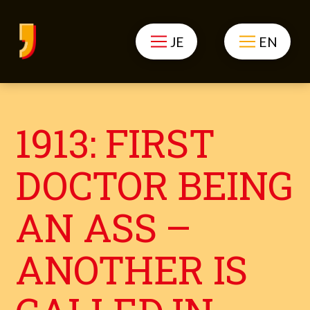
JE
EN
1913: FIRST
DOCTOR BEING
AN ASS –
ANOTHER IS