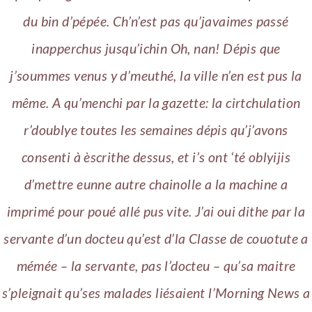
du bin d’pépée. Ch’n’est pas qu’javaimes passé
inapperchus jusqu’ichin Oh, nan! Dépis que
j’soummes venus y d’meuthé, la ville n’en est pus la
même. A qu’menchi par la gazette: la cirtchulation
r’doublye toutes les semaines dépis qu’j’avons
consenti à èscrithe dessus, et i’s ont ‘té oblyijis
d’mettre eunne autre chainolle a la machine a
imprimé pour poué allé pus vite. J’ai oui dithe par la
servante d’un docteu qu’est d’la Classe de couotute a
mémée – la servante, pas l’docteu – qu’sa maitre
s’pleignait qu’ses malades liésaient l’Morning News a