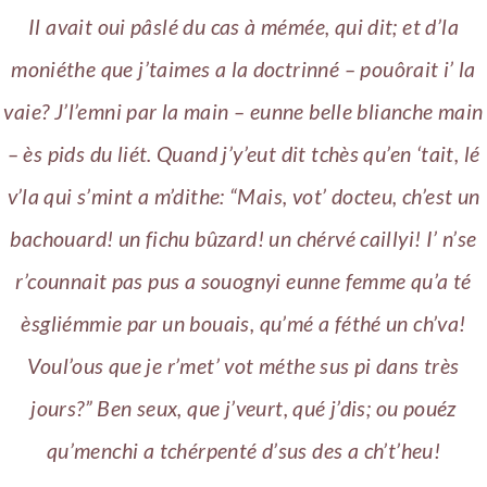
Il avait oui pâslé du cas à mémée, qui dit; et d’la
moniéthe que j’taimes a la doctrinné – pouôrait i’ la
vaie? J’l’emni par la main – eunne belle blianche main
– ès pids du liét. Quand j’y’eut dit tchès qu’en ‘tait, lé
v’la qui s’mint a m’dithe: “Mais, vot’ docteu, ch’est un
bachouard! un fichu bûzard! un chérvé caillyi! I’ n’se
r’counnait pas pus a souognyi eunne femme qu’a té
èsgliémmie par un bouais, qu’mé a féthé un ch’va!
Voul’ous que je r’met’ vot méthe sus pi dans très
jours?” Ben seux, que j’veurt, qué j’dis; ou pouéz
qu’menchi a tchérpenté d’sus des a ch’t’heu!