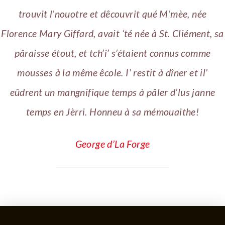
trouvit l’nouotre et dêcouvrit qué M’mèe, née
Florence Mary Giffard, avait ‘té née à St. Cliément, sa
pâraisse étout, et tch’i’ s’étaient connus comme
mousses à la même êcole. I’ restit à dîner et il’
eûdrent un mangnifique temps à pâler d’lus janne
temps en Jèrri. Honneu à sa mémouaithe!
George d’La Forge