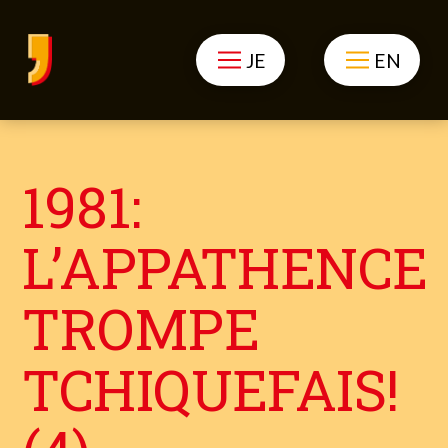
JE
EN
1981:
L’APPATHENCE
TROMPE
TCHIQUEFAIS!