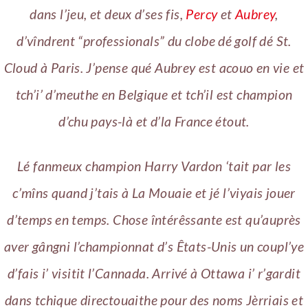
dans l’jeu, et deux d’ses fis,
Percy
et
Aubrey
,
d’vîndrent “professionals” du clobe dé golf dé St.
Cloud à Paris. J’pense qué Aubrey est acouo en vie et
tch’i’ d’meuthe en Belgique et tch’il est champion
d’chu pays-là et d’la France étout.
Lé fanmeux champion Harry Vardon ‘tait par les
c’mîns quand j’tais à La Mouaie et jé l’viyais jouer
d’temps en temps. Chose întérêssante est qu’auprès
aver gângni l’championnat d’s Êtats-Unis un coupl’ye
d’fais i’ visitit l’Cannada. Arrivé à Ottawa i’ r’gardit
dans tchique directouaithe pour des noms Jèrriais et