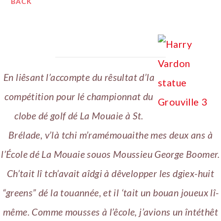
BACK
En liêsant l’accompte du rêsultat d’la
compétition pour lé championnat du
clobe dé golf dé La Mouaie à St.
Brélade, v’là tchi m’ramémouaithe mes deux ans à
l’École dé La Mouaie souos Moussieu George Boomer.
Ch’tait lî tch’avait aîdgi à dêvelopper les dgiex-huit
“greens” dé la touannée, et il ‘tait un bouan joueux lî-
même. Comme mousses à l’êcole, j’avions un întéthêt