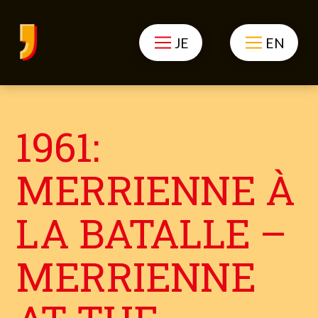
JE
EN
1961:
MERRIENNE À
LA BATALLE –
MERRIENNE