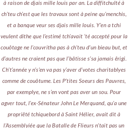
à raison de djais mille louis par an. La diffitchulté à
ch’teu ch’est que les travaux sont à peine qu’menchis,
et a banque veur ses djais mille louis. Y’en a tchi
veulent dithe que l’estimé tch’avait ‘té accepté pour la
couôtage ne l’couvritha pas à ch’teu d’un bieau but, et
d’autres ne craient pas que l’bâtisse s’sa jamais êrigi.
Ch’t’année y n’s’en va pas y’aver d’votes charitablyes
comme de couôtume. Les P’tites Soeurs des Pauvres,
par exemplye, ne s’en vont pas aver un sou. Pour
agver tout, l’ex-Sénateur John Le Merquand, qu’a une
propriêté tchiquebord à Saint Hélier, avait dit à
l’Assemblyiée que la Batalle de Flieurs n’tait pas un