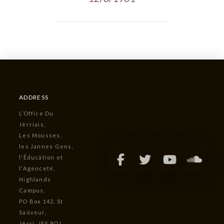
ADDRESS
L’Office Du
Jèrriais,
Les Mousses,
les Jannes Gens,
l'Êducâtion et
l'Agenceté,
Highlands
Campus,
PO Box 142, St
Saûveur,
Jèrri, JE4 8QJ