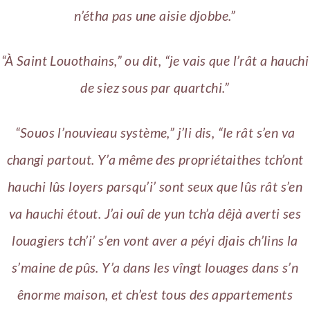
n’étha pas une aisie djobbe.”
“À Saint Louothains,” ou dit, “je vais que l’rât a hauchi
de siez sous par quartchi.”
“Souos l’nouvieau système,” j’li dis, “le rât s’en va
changi partout. Y’a même des propriétaithes tch’ont
hauchi lûs loyers parsqu’i’ sont seux que lûs rât s’en
va hauchi étout. J’ai ouî de yun tch’a dêjà averti ses
louagiers tch’i’ s’en vont aver a péyi djais ch’lins la
s’maine de pûs. Y’a dans les vîngt louages dans s’n
ênorme maison, et ch’est tous des appartements