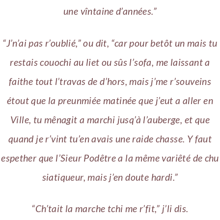
une vîntaine d’années.”
“J’n’ai pas r’oublié,” ou dit, “car pour betôt un mais tu
restais couochi au liet ou sûs l’sofa, me laissant a
faithe tout l’travas de d’hors, mais j’me r’souveins
étout que la preunmiée matinée que j’eut a aller en
Ville, tu mênagit a marchi jusq’à l’auberge, et que
quand je r’vint tu’en avais une raide chasse. Y faut
espether que l’Sieur Podêtre a la même variêté de chu
siatiqueur, mais j’en doute hardi.”
“Ch’tait la marche tchi me r’fit,” j’li dis.