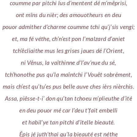
coumme par pitchi lus d’mentent dé m’mêprisi,
ont mîns du nièr; des amouotheurs en deu
pouor admither d’charme coumme tchi qu’j’sis vengi;
et, ma fé véthe, ch’n’est pon l’malzard d’aniet
tch’êcliaithe mus les grises jaues dé l’Orient,
ni Vênus, la vaîthinne d’l’av’nue du sé,
tch’honothe pus qu’la maîntchi l’Vouêt sobrément,
mais ch’est qu’tu’es pus belle auve ches ièrs nièrchis.
Assa, piêsse-t-i’ don qu’tan tchoeu m’plieuthe d’ité
en deu pouor mé car l’deu t’fait embelli
et habil’ye tan pitchi d’itelle bieauté.
Épis jé juth’thai qu’la bieauté est néthe