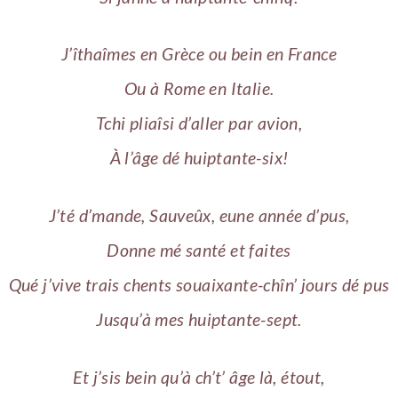
J’îthaîmes en Grèce ou bein en France
Ou à Rome en Italie.
Tchi pliaîsi d’aller par avion,
À l’âge dé huiptante-six!
J’té d’mande, Sauveûx, eune année d’pus,
Donne mé santé et faites
Qué j’vive trais chents souaixante-chîn’ jours dé pus
Jusqu’à mes huiptante-sept.
Et j’sis bein qu’à ch’t’ âge là, étout,