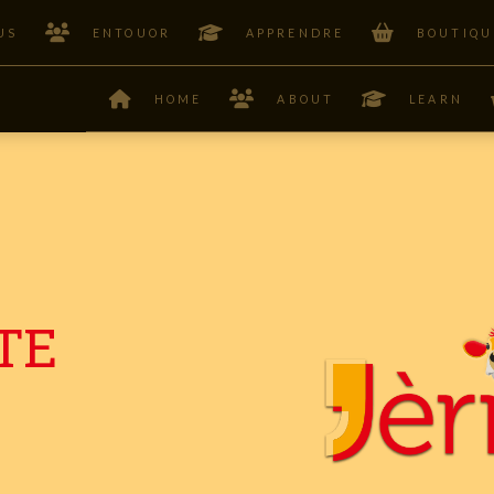
US
ENTOUOR
APPRENDRE
BOUTIQU
HOME
ABOUT
LEARN
TE