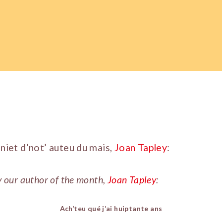
aniet d’not’ auteu du mais,
Joan Tapley
:
y our author of the month,
Joan Tapley
:
Ach’teu qué j’ai huiptante ans