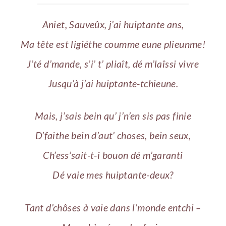
Aniet, Sauveûx, j’ai huiptante ans,
Ma tête est ligiéthe coumme eune plieunme!
J’té d’mande, s’i’ t’ pliaît, dé m’laîssi vivre
Jusqu’à j’ai huiptante-tchieune.
Mais, j’sais bein qu’ j’n’en sis pas finie
D’faithe bein d’aut’ choses, bein seux,
Ch’ess’sait-t-i bouon dé m’garanti
Dé vaie mes huiptante-deux?
Tant d’chôses à vaie dans l’monde entchi –