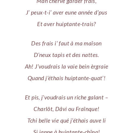
Man chèrvé garder frais,
J’ peux-t-i’ aver eune année d’pus
Et aver huiptante-trais?
Des frais i’ faut à ma maîson
D’neux tapis et des nattes.
Ah! J’voudrais la vaie bein èrgraie
Quand j’éthais huiptante-quat’!
Et pis, j’voudrais un riche galant –
Charlôt, Dâvi ou Fraînque!
Tchi belle vie qué j’éthais auve li
Si janne à huiptante-chînq!