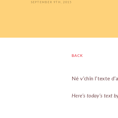
SEPTEMBER 9TH, 2015
BACK
Né v’chîn l’texte d’
Here’s today’s text b