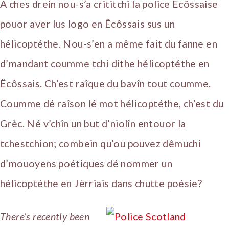
À ches drein nou-s’a crititchi la police Êcôssaise
pouor aver lus logo en Êcôssais sus un
hélicoptéthe. Nou-s’en a même fait du fanne en
d’mandant coumme tchi dithe hélicoptéthe en
Êcôssais. Ch’est raîque du bavîn tout coumme.
Coumme dé raîson lé mot hélicoptéthe, ch’est du
Grèc. Né v’chîn un but d’niolîn entouor la
tchestchion; combein qu’ou pouvez dêmuchi
d’mouoyens poétiques dé nommer un
hélicoptéthe en Jèrriais dans chutte poésie?
There’s recently been