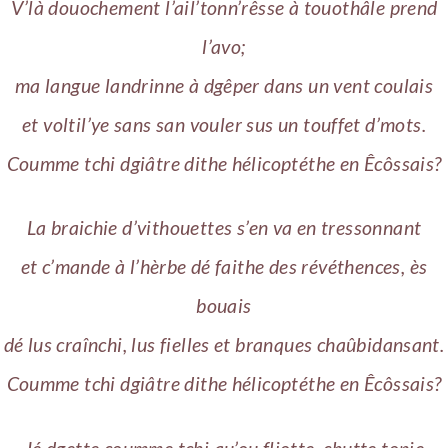
V’là douochement l’ail’tonn’rêsse à touothâle prend
l’avo;
ma langue landrinne à dgêper dans un vent coulais
et voltil’ye sans san vouler sus un touffet d’mots.
Coumme tchi dgiâtre dithe hélicoptéthe en Êcôssais?
La braichie d’vithouettes s’en va en tressonnant
et c’mande à l’hèrbe dé faithe des révéthences, ès
bouais
dé lus craînchi, lus fielles et branques chaûbidansant.
Coumme tchi dgiâtre dithe hélicoptéthe en Êcôssais?