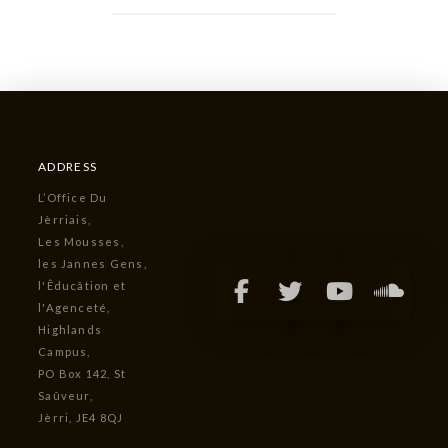
ADDRESS
L’Office Du
Jèrriais,
Les Mousses,
les Jannes Gens,
l'Êducâtion et
l'Agenceté,
Highlands
Campus,
PO Box 142, St
Saûveur,
Jèrri, JE4 8QJ