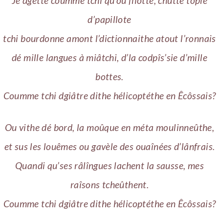
Jé dgette coumme tchi qu’ou fliotte, chutte topie
d’papillote
tchi bourdonne amont l’dictionnaithe atout l’ronnais
dé mille langues à miâtchi, d’la codpîs’sie d’mille
bottes.
Coumme tchi dgiâtre dithe hélicoptéthe en Êcôssais?
Ou vithe dé bord, la moûque en méta moulinneûthe,
et sus les louêmes ou gavèle des ouaînées d’lânfrais.
Quandi qu’ses râlîngues lachent la sausse, mes
raîsons tcheûthent.
Coumme tchi dgiâtre dithe hélicoptéthe en Êcôssais?