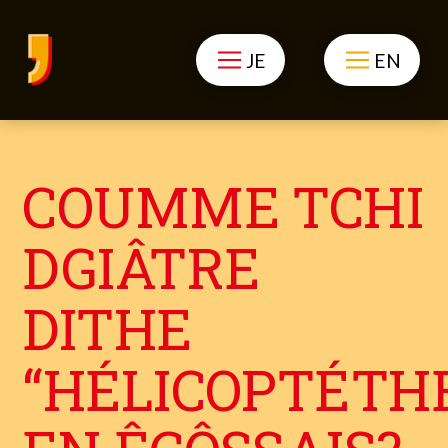
JE
EN
COUMME TCHI
DGIÂTRE
DITHE
“HÉLICOPTÉTH