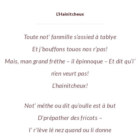
L’Hainitcheux
Toute not’ fanmille s’assied à tablye
Et j’bouffons touos nos r’pas!
Mais, man grand fréthe – il êpinnoque – Et dit qu’i’
n’en veurt pas!
L’hainitcheux!
Not’ méthe ou dit qu’oulle est à but
D’prépather des fricots –
I’ r’lève lé nez quand ou li donne