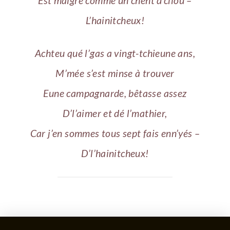
Est maigre comme un chent d’cliou –
L’hainitcheux!
Achteu qué l’gas a vingt-tchieune ans,
M’mée s’est minse à trouver
Eune campagnarde, bêtasse assez
D’l’aimer et dé l’mathier,
Car j’en sommes tous sept fais enn’yés –
D’l’hainitcheux!