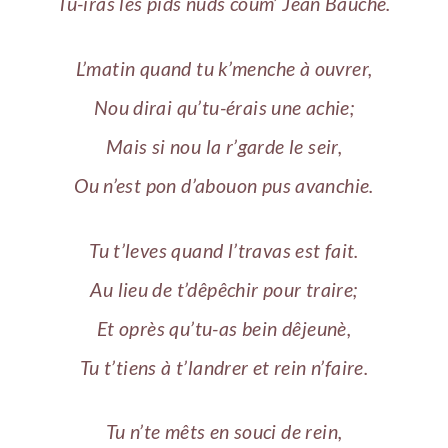
Tu-iras les pids nuds coum’ Jean Bauche.
L’matin quand tu k’menche à ouvrer,
Nou dirai qu’tu-érais une achie;
Mais si nou la r’garde le seir,
Ou n’est pon d’abouon pus avanchie.
Tu t’leves quand l’travas est fait.
Au lieu de t’dêpêchir pour traire;
Et oprès qu’tu-as bein dêjeunè,
Tu t’tiens à t’landrer et rein n’faire.
Tu n’te mêts en souci de rein,