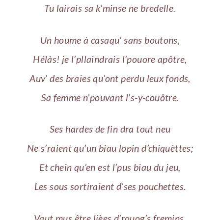
Tu lairais sa k’minse ne bredelle.
Un houme à casaqu’ sans boutons,
Hélàs! je l’pllaindrais l’pouore apôtre,
Auv’ des braies qu’ont perdu leux fonds,
Sa femme n’pouvant l’s-y-couôtre.
Ses hardes de fin dra tout neu
Ne s’raient qu’un biau lopin d’chiquèttes;
Et chein qu’en est l’pus biau du jeu,
Les sous sortiraient d’ses pouchettes.
Vaut mus être lièes d’rouog’s fremins,